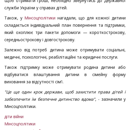
Щоб отримати гроші, необхідно звернутись до Державної
служби України у справах дітей.
Також, у
Мінсоцполітики
нагадали, що для кожної дитини
складається індивідуальний план повернення та підтримки,
який охоплює три пакети допомоги — короткострокову,
середньострокову і довгострокову.
Залежно від потреб дитина може отримувати соціальні,
медичні, психологічні, реабілітаційні та юридичні послуги.
Також підтримку може отримувати родина дитини або
відбуватися влаштування дитини в сімейну форму
виховання за відсутності сім’ї.
"Це ще один крок держави, щоб захистити права дітей і
забезпечити їм безпечне дитинство вдома"
, - зазначили у
Мінсоцполітики.
діти війни
Мінсоцполітики