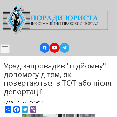
Перейти
до
основного
вмісту
Уряд запровадив "підйомну"
допомогу дітям, які
повертаються з ТОТ або після
депортації
Дата: 07.06.2025 14:12
Share
Facebook
Telegram
Viber