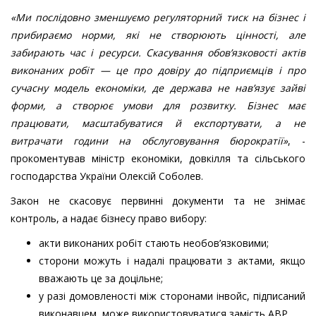
«Ми послідовно зменшуємо регуляторний тиск на бізнес і
прибираємо норми, які не створюють цінності, але
забирають час і ресурси. Скасування обов’язковості актів
виконаних робіт — це про довіру до підприємців і про
сучасну модель економіки, де держава не нав’язує зайві
форми, а створює умови для розвитку. Бізнес має
працювати, масштабуватися й експортувати, а не
витрачати години на обслуговування бюрократії»
, -
прокоментував міністр економіки, довкілля та сільського
господарства України Олексій Соболев.
Закон не скасовує первинні документи та не знімає
контроль, а надає бізнесу право вибору:
акти виконаних робіт стають необов’язковими;
сторони можуть і надалі працювати з актами, якщо
вважають це за доцільне;
у разі домовленості між сторонами інвойс, підписаний
виконавцем, може використовуватися замість АВР.