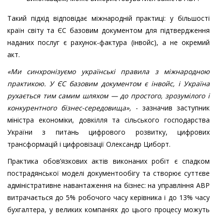
Такий підхід відповідає міжнародній практиці: у більшості
країн світу та ЄС базовим документом для підтвердження
наданих послуг є рахунок-фактура (інвойс), а не окремий
акт.
«Ми синхронізуємо українські правила з міжнародною
практикою. У ЄС базовим документом є інвойс, і Україна
рухається тим самим шляхом — до простого, зрозумілого і
конкурентного бізнес-середовища»,
- зазначив заступник
міністра економіки, довкілля та сільського господарства
України з питань цифрового розвитку, цифрових
трансформацій і цифровізації Олександр Циборт.
Практика обов’язкових актів виконаних робіт є спадком
пострадянської моделі документообігу та створює суттєве
адміністративне навантаження на бізнес: на управління АВР
витрачається до 5% робочого часу керівника і до 13% часу
бухгалтера, у великих компаніях до цього процесу можуть