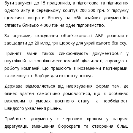
бути залучені до 15 працівників, а підготовка та підписання
одного акту в середньому коштує 200-300 грн. У підсумку
щомісячні витрати бізнесу на обіг «зайвих документів»
сягають близько 4 000 грн на одне підприємство.
За оцінками, скасування обов’язковості АВР дозволить
заощадити до 20 млрд грн щороку для українського бізнесу.
Прийняті зміни також синхронізують документообіг у
внутрішній та зовнішньоекономічній діяльності, спрощують
роботу компаній, що працюють з іноземними партнерами,
та зменшують бар’єри для експорту послуг.
Держава відмовляється від нав’язування форми там, де
бізнес здатен самостійно домовлятися, що є особливо
важливим в умовах воєнного стану та необхідності
швидкого ухвалення рішень.
Прийняття документу є черговим кроком у напрямі
дерегуляції, зменшення бюрократії та створення більш