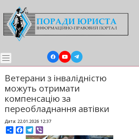
Перейти
до
основного
вмісту
Ветерани з інвалідністю
можуть отримати
компенсацію за
переобладнання автівки
Дата: 22.01.2026 12:37
Share
Facebook
Telegram
Viber