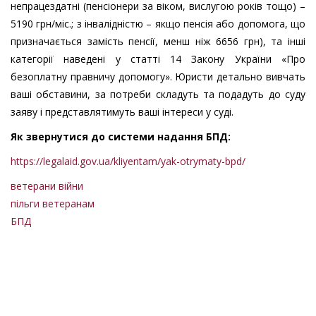
непрацездатні (пенсіонери за віком, вислугою років тощо) –
5190 грн/міс.; з інвалідністю – якщо пенсія або допомога, що
призначається замість пенсії, менш ніж 6656 грн), та інші
категорії наведені у статті 14 Закону України «Про
безоплатну правничу допомогу». Юристи детально вивчать
ваші обставини, за потреби складуть та подадуть до суду
заяву і представлятимуть ваші інтереси у суді.
Як звернутися до системи надання БПД:
https://legalaid.gov.ua/kliyentam/yak-otrymaty-bpd/
ветерани війни
пільги ветеранам
БПД