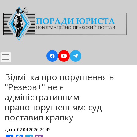
Перейти
до
основного
вмісту
Відмітка про порушення в
"Резерв+" не є
адміністративним
правопорушенням: суд
поставив крапку
Дата: 02.04.2026 20:45