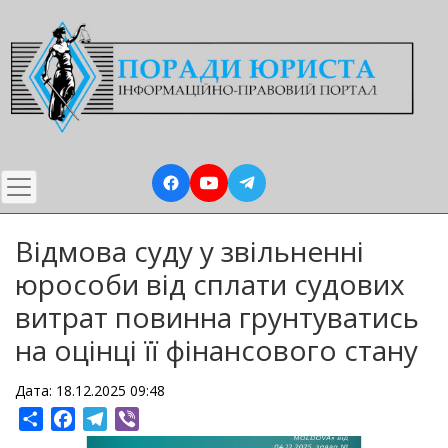
Перейти
до
основного
вмісту
Відмова суду у звільненні
юрособи від сплати судових
витрат повинна грунтуватись
на оцінці її фінансового стану
Дата: 18.12.2025 09:48
Share
Facebook
Telegram
Viber