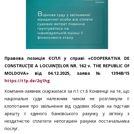
Правова позиція ЄСПЛ у справі «COOPERATIVA DE
CONSTRUCŢIE A LOCUINŢELOR NR. 162 v. THE REPUBLIC OF
MOLDOVA» від 04.12.2025, заява № 13948/15
https://t1p.de/2q1hg
Компанія-заявник скаржилася за п.1 ст.6 Конвенції на те, що
національні суди належним чином не розглянули її
клопотання про звільнення від судових зборів на підставі
арешту її єдиного банківського рахунку у зв'язку з
нездатністю сплатити непогашені рахунки постачальника
послуг.