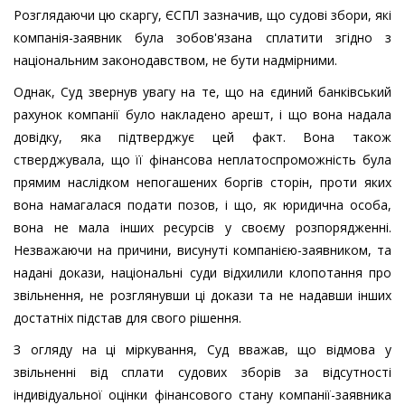
Розглядаючи цю скаргу, ЄСПЛ зазначив, що судові збори, які
компанія-заявник була зобов'язана сплатити згідно з
національним законодавством, не бути надмірними.
Однак, Суд звернув увагу на те, що на єдиний банківський
рахунок компанії було накладено арешт, і що вона надала
довідку, яка підтверджує цей факт. Вона також
стверджувала, що її фінансова неплатоспроможність була
прямим наслідком непогашених боргів сторін, проти яких
вона намагалася подати позов, і що, як юридична особа,
вона не мала інших ресурсів у своєму розпорядженні.
Незважаючи на причини, висунуті компанією-заявником, та
надані докази, національні суди відхилили клопотання про
звільнення, не розглянувши ці докази та не надавши інших
достатніх підстав для свого рішення.
З огляду на ці міркування, Суд вважав, що відмова у
звільненні від сплати судових зборів за відсутності
індивідуальної оцінки фінансового стану компанії-заявника