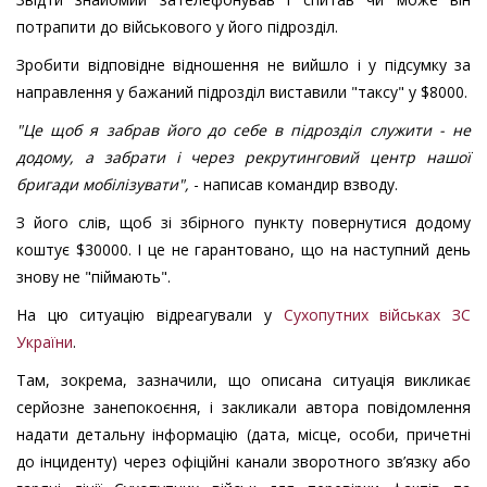
потрапити до військового у його підрозділ.
Зробити відповідне відношення не вийшло і у підсумку за
направлення у бажаний підрозділ виставили "таксу" у $8000.
"Це щоб я забрав його до себе в підрозділ служити - не
додому, а забрати і через рекрутинговий центр нашої
бригади мобілізувати",
- написав командир взводу.
З його слів, щоб зі збірного пункту повернутися додому
коштує $30000. І це не гарантовано, що на наступний день
знову не "піймають".
На цю ситуацію відреагували у
Сухопутних військах ЗС
України
.
Там, зокрема, зазначили, що описана ситуація викликає
серйозне занепокоєння, і закликали автора повідомлення
надати детальну інформацію (дата, місце, особи, причетні
до інциденту) через офіційні канали зворотного зв’язку або