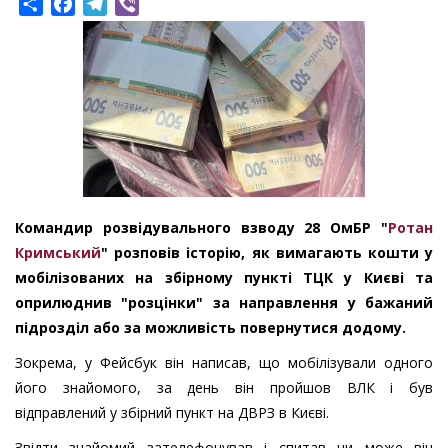
Share
Facebook
Telegram
Viber
Командир розвідувального взводу 28 ОмБР "
Ротан
Кримський
" розповів історію, як вимагають кошти у
мобілізованих на збірному пункті ТЦК у Києві та
оприлюднив "розцінки" за направлення у бажаний
підрозділ або за можливість повернутися додому.
Зокрема, у Фейсбук він написав, що мобілізували одного
його знайомого, за день він пройшов ВЛК і був
відправлений у збірний пункт на ДВРЗ в Києві.
Звідти знайомий зателефонував і спитав чи може він