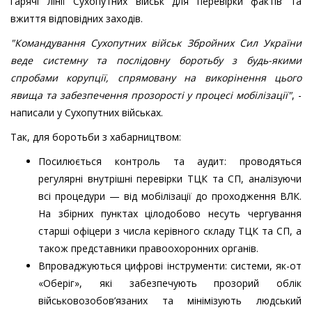
гарячі лінії Сухопутних військ для перевірки фактів та
вжиття відповідних заходів.
"Командування Сухопутних військ Збройних Сил України
веде системну та послідовну боротьбу з будь-якими
спробами корупції, спрямовану на викорінення цього
явища та забезпечення прозорості у процесі мобілізації"
, -
написали у Сухопутних військах.
Так, для боротьби з хабарництвом:
Посилюється контроль та аудит: проводяться
регулярні внутрішні перевірки ТЦК та СП, аналізуючи
всі процедури — від мобілізації до проходження ВЛК.
На збірних пунктах цілодобово несуть чергування
старші офіцери з числа керівного складу ТЦК та СП, а
також представники правоохоронних органів.
Впроваджуються цифрові інструменти: системи, як-от
«Оберіг», які забезпечують прозорий облік
військовозобов’язаних та мінімізують людський