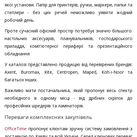
якої установи. Папір для принтерів, ручки, маркери, папки та
степлери - без цих речей неможливо уявити жодний
робочий день.
Проте сучасний офісний простір потребує значно більшого:
настільних аксесуарів, планувальників, господарського
приладдя, комп'ютерної периферії та презентаційного
обладнання.
У каталозі представлено продукцію від перевірених брендів:
Axent, Buromax, Kite, Centropen, Maped, Koh-i-Noor та
багатьох інших.
Важливо мати постачальника, який пропонує весь спектр
необхідного в одному місці - від дрібних скріпок до
професійних шредерів та ламінаторів.
Переваги комплексних закупівель
OfficeTime
пропонує клієнтам зручну систему замовлення з
доставкою по Києву та всій Україні. Серед ключових переваг