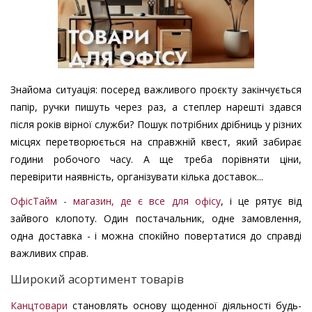
Знайома ситуація: посеред важливого проєкту закінчується
папір, ручки пишуть через раз, а степлер нарешті здався
після років вірної служби? Пошук потрібних дрібниць у різних
місцях перетворюється на справжній квест, який забирає
години робочого часу. А ще треба порівняти ціни,
перевірити наявність, організувати кілька доставок...
ОфісТайм - магазин, де є все для офісу
, і це рятує від
зайвого клопоту. Один постачальник, одне замовлення,
одна доставка - і можна спокійно повертатися до справді
важливих справ.
Широкий асортимент товарів
Канцтовари
становлять основу щоденної діяльності будь-