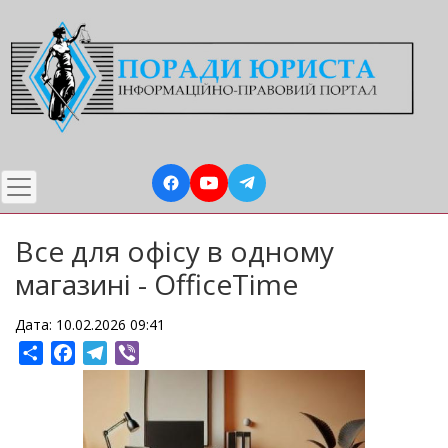
Перейти
до
основного
вмісту
Все для офісу в одному
магазині - OfficeTime
Дата: 10.02.2026 09:41
Share
Facebook
Telegram
Viber