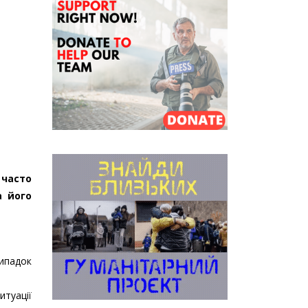
 часто
а його
випадок
туації