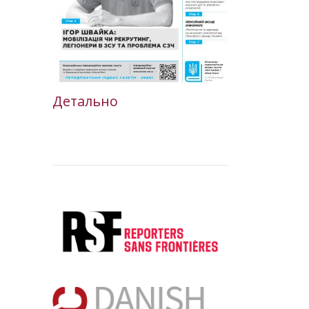
Детально