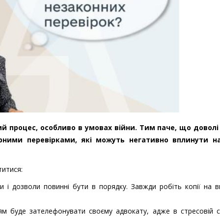
ий процес, особливо в умовах війни. Тим паче, що доволі
ірними перевірками, які можуть негативно вплинути н
титися:
и і дозволи повинні бути в порядку. Завжди робіть копії на 
 буде зателефонувати своєму адвокату, адже в стресовій си