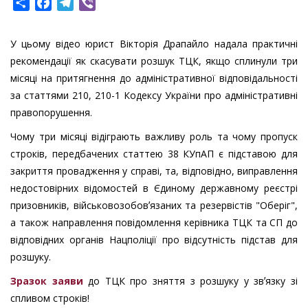
Share
Facebook
Telegram
Viber
У цьому відео юрист Вікторія Драпайло надала практичні
рекомендації як скасувати розшук ТЦК, якщо сплинули три
місяці на притягнення до адміністративної відповідальності
за статтями 210, 210-1 Кодексу України про адміністративні
правопорушення.
Чому три місяці відіграють важливу роль та чому пропуск
строків, передбачених статтею 38 КУпАП є підставою для
закриття провадження у справі, та, відповідно, виправлення
недостовірних відомостей в Єдиному державному реєстрі
призовників, військовозобовʼязаних та резервістів "Оберіг",
а також направлення повідомлення керівника ТЦК та СП до
відповідних органів Нацполіції про відсутність підстав для
розшуку.
Зразок заяви
до ТЦК про зняття з розшуку у звʼязку зі
спливом строків!