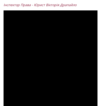
Інспектор Права - Юрист Вікторія Драпайло
розшук ТЦК
зняття з розшуку