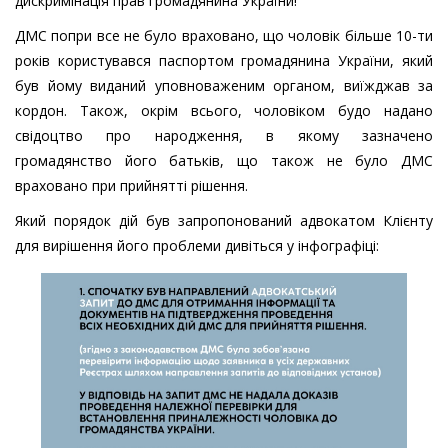
дискримінація прав громадянина України!
ДМС попри все не було враховано, що чоловік більше 10-ти
років користувався паспортом громадянина України, який
був йому виданий уповноваженим органом, виїжджав за
кордон. Також, окрім всього, чоловіком будо надано
свідоцтво про народження, в якому зазначено
громадянство його батьків, що також не було ДМС
враховано при прийнятті рішення.
Який порядок дій був запропонований адвокатом Клієнту
для вирішення його проблеми дивіться у інфографіці: