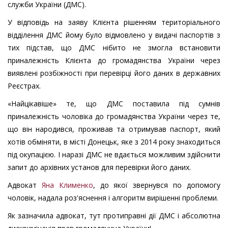
служби України (ДМС).
У відповідь на заяву Клієнта рішенням територіального
відділення ДМС йому було відмовлено у видачі паспортів з
тих підстав, що ДМС нібито не змогла встановити
приналежність Клієнта до громадянства України через
виявлені розбіжності при перевірці його даних в державних
Реєстрах.
«Найцікавіше» те, що ДМС поставила під сумнів
приналежність чоловіка до громадянства України через те,
що він народився, проживав та отримував паспорт, який
хотів обміняти, в місті Донецьк, яке з 2014 року знаходиться
під окупацією. І наразі ДМС не вдається можливим здійснити
запит до архівних установ для перевірки його даних.
Адвокат
Яна Клименко
, до якої звернувся по допомогу
чоловік, надала роз'яснення і алгоритм вирішенні проблеми.
Як зазначила адвокат, тут протиправні дії ДМС і абсолютна