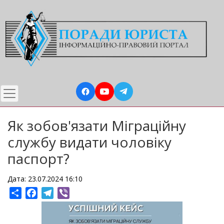
Перейти
до
основного
вмісту
Як зобов'язати Міграційну
службу видати чоловіку
паспорт?
Дата: 23.07.2024 16:10
Share
Facebook
Telegram
Viber