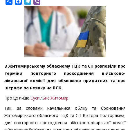
Share
Facebook
Telegram
Viber
В Житомирському обласному ТЦК та СП розповіли про
терміни повторного проходження військово-
лікарської комісії для обмежено придатних та про
штрафи за неявку на ВЛК.
Про це пише
Суспільне.Житомир
.
Так, за словами начальника обліку та бронювання
Житомирського обласного ТЦК та СП Віктора Полторакіна,
для повторного проходження військово-лікарської комісії
військовозобов’язаним, визнаним обмежено придатними до