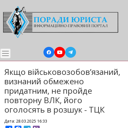
Перейти
до
основного
вмісту
Якщо військовозобов’язаний,
визнаний обмежено
придатним, не пройде
повторну ВЛК, його
оголосять в розшук - ТЦК
Дата: 28.03.2025 16:33