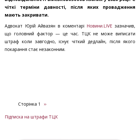
чіткі терміни давності, після яких провадження
мають закривати.
Адвокат Юрій Айвазян в коментарі
Новини.LIVE
зазначив,
що головний фактор — це час. ТЦК не може виписати
штраф коли завгодно, існує чіткий дедлайн, після якого
покарання стає незаконним.
Сторінка 1
Наступна
››
Розбивка
сторінка
на
Підписка на штрафи ТЦК
сторінки