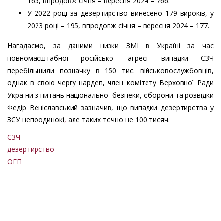
165, впродовж січня – вересня 2024 – 766.
У 2022 році за дезертирство винесено 179 вироків, у
2023 році – 195, впродовж січня – вересня 2024 – 177.
Нагадаємо, за даними низки ЗМІ в Україні за час
повномасштабної російської агресії випадки СЗЧ
перебільшили позначку в 150 тис. військовослужбовців,
однак в свою чергу нардеп, член комітету Верховної Ради
України з питань національної безпеки, оборони та розвідки
Федір Веніславський зазначив, що випадки дезертирства у
ЗСУ непоодинокі
,
але таких точно не 100 тисяч.
СЗЧ
дезертирство
ОГП