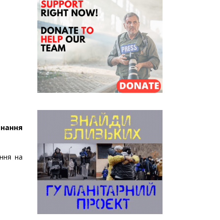
знання
ння на