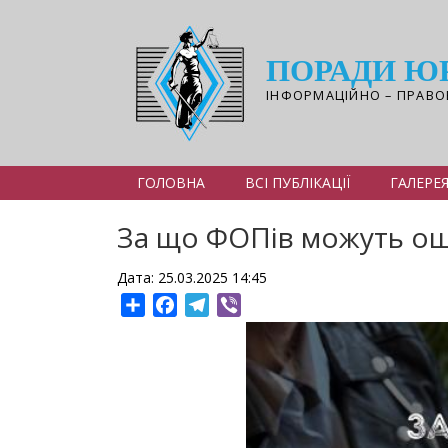
Перейти
до
основного
ПОРАДИ Ю
вмісту
ІНФОРМАЦІЙНО – ПРАВО
ГОЛОВНА
ВСІ ПУБЛІКАЦІЇ
ГАЛЕРЕ
За що ФОПів можуть ошт
Дата: 25.03.2025 14:45
Share
Facebook
Telegram
Viber