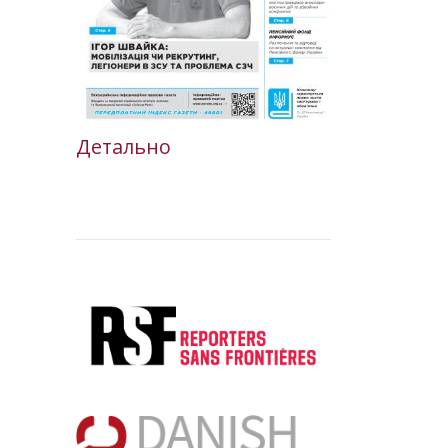
Детально