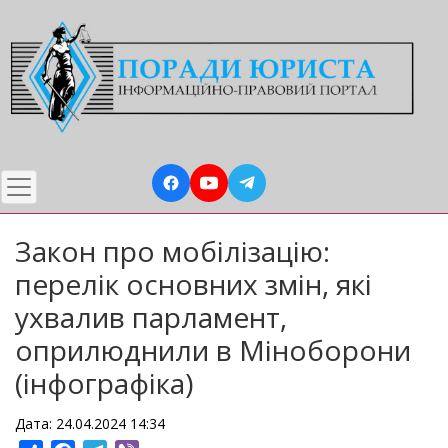
Перейти
до
основного
вмісту
Закон про мобілізацію:
перелік основних змін, які
ухвалив парламент,
оприлюднили в Міноборони
(інфографіка)
Дата: 24.04.2024 14:34