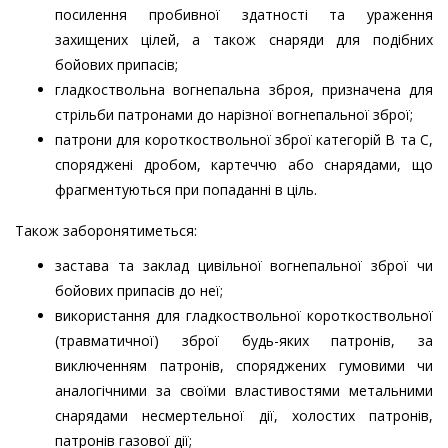
посилення пробивної здатності та ураження
захищених цілей, а також снаряди для подібних
бойових припасів;
гладкоствольна вогнепальна зброя, призначена для
стрільби патронами до нарізної вогнепальної зброї;
патрони для короткоствольної зброї категорій В та С,
споряджені дробом, картеччю або снарядами, що
фрагментуються при попаданні в ціль.
Також заборонятиметься:
застава та заклад цивільної вогнепальної зброї чи
бойових припасів до неї;
використання для гладкоствольної короткоствольної
(травматичної) зброї будь-яких патронів, за
виключенням патронів, споряджених гумовими чи
аналогічними за своїми властивостями метальними
снарядами несмертельної дії, холостих патронів,
патронів газової дії;