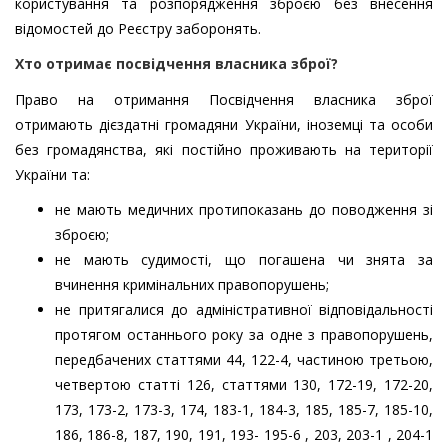
користування та розпорядження зброєю без внесення
відомостей до Реєстру заборонять.
Хто отримає
посвідчення власника зброї?
Право на отримання Посвідчення власника зброї
отримають дієздатні громадяни України, іноземці та особи
без громадянства, які постійно проживають на території
України та:
не мають медичних протипоказань до поводження зі
зброєю;
не мають судимості, що погашена чи знята за
вчинення кримінальних правопорушень;
не притягалися до адміністративної відповідальності
протягом останнього року за одне з правопорушень,
передбачених статтями 44, 122-4, частиною третьою,
четвертою статті 126, статтями 130, 172-19, 172-20,
173, 173-2, 173-3, 174, 183-1, 184-3, 185, 185-7, 185-10,
186, 186-8, 187, 190, 191, 193- 195-6 , 203, 203-1 , 204-1