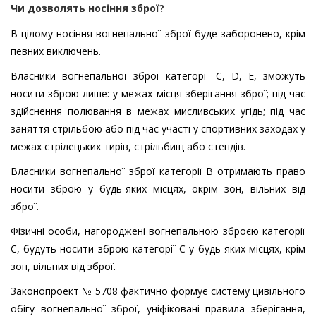
Чи дозволять носіння зброї?
В цілому носіння вогнепальної зброї буде заборонено, крім
певних виключень.
Власники вогнепальної зброї категорії С, D, E, зможуть
носити зброю лише: у межах місця зберігання зброї; під час
здійснення полювання в межах мисливських угідь; під час
заняття стрільбою або під час участі у спортивних заходах у
межах стрілецьких тирів, стрільбищ або стендів.
Власники вогнепальної зброї категорії B отримають право
носити зброю у будь-яких місцях, окрім зон, вільних від
зброї.
Фізичні особи, нагороджені вогнепальною зброєю категорії
С, будуть носити зброю категорії С у будь-яких місцях, крім
зон, вільних від зброї.
Законопроект № 5708 фактично формує систему цивільного
обігу вогнепальної зброї, уніфіковані правила зберігання,