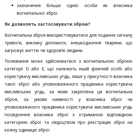
зазначення більше однієї особи як власника
вогнепальної зброї.
Як дозволять застосовувати зброю?
Вогнепальна зброя використовуватися для подання сигналу
тривоги, виклику допомоги, знешкодження тварини, що
загрожує життю чи здоров’ю людини.
Полювання може здійснюватися з вогнепальною зброєю
категорії D або E, що належить іншій фізичній особі або
користувачу мисливських угідь, лише у присутності власника
такої зброї або уповноваженого працівника користувача
мисливських угідь, за яким закріплена ця вогнепальна
зброя, за умови наявності у власника зброї чи
уповноваженого працівника користувача мисливських угідь
посвідчення власника зброї з отриманою відповідною
категорією зброї та свідоцтвом про реєстрацію зброї на
кожну одиницю зброї.