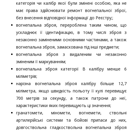
категорія чи калібр якої були змінені особою, яка не
має права здійснювати ремонт вогнепальної зброї,
без внесення відповідної інформації до Реєстру;;
вогнепальна зброя, перероблена таким чином, що
ускладнює її ідентифікацію, в тому числі зброя з
незаконно заміненими основними частинами, а також
вогнепальна зброя, замаскована під інші предмети;
вогнепальна зброя з видаленим чи незаконно
зміненим її маркуванням;
вогнепальна зброя категорії В калібру менше 6
міліметрів;
нарізна вогнепальна зброя калібру більше 12,7
міліметра, якщо швидкість польоту її кулі перевищує
700 метрів за секунду, а також патрони до неї,
характеристики яких перевищують ці значення;
гранатомети, міномети, вогнемети, ствольні
артилерійські системи та бойові припаси до них,
довгоствольна гладкоствольна вогнепальна зброя