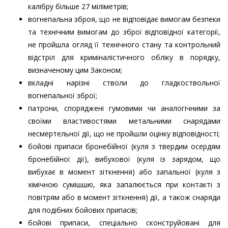
калібру більше 27 міліметрів;
вогнепальна зброя, що не відповідає вимогам безпеки
та технічним вимогам до зброї відповідної категорії,
не пройшла огляд її технічного стану та контрольний
відстріл для криміналістичного обліку в порядку,
визначеному цим Законом;
вкладні нарізні стволи до гладкоствольної
вогнепальної зброї;
патрони, споряджені гумовими чи аналогічними за
своїми властивостями метальними снарядами
несмертельної дії, що не пройшли оцінку відповідності;
бойові припаси бронебійної (куля з твердим осердям
бронебійної дії), вибухової (куля із зарядом, що
вибухає в момент зіткнення) або запальної (куля з
хімічною сумішшю, яка запалюється при контакті з
повітрям або в момент зіткнення) дії, а також снаряди
для подібних бойових припасів;
бойові припаси, спеціально сконструйовані для