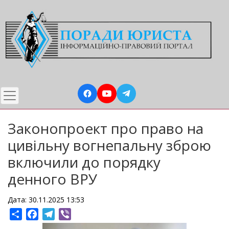
Перейти
до
основного
вмісту
Законопроект про право на
цивільну вогнепальну зброю
включили до порядку
денного ВРУ
Дата: 30.11.2025 13:53
Share
Facebook
Telegram
Viber