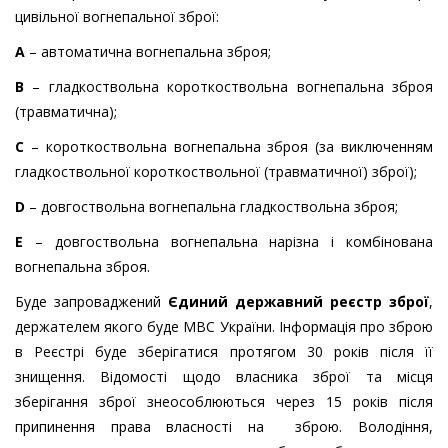
цивільної вогнепальної зброї:
А
– автоматична вогнепальна зброя;
В
– гладкоствольна короткоствольна вогнепальна зброя
(травматична);
С
– короткоствольна вогнепальна зброя (за виключенням
гладкоствольної короткоствольної (травматичної) зброї);
D
– довгоствольна вогнепальна гладкоствольна зброя;
Е
– довгоствольна вогнепальна нарізна і комбінована
вогнепальна зброя.
Буде запроваджений
Єдиний державний реєстр зброї
,
держателем якого буде МВС України. Інформація про зброю
в Реєстрі буде зберігатися протягом 30 років після її
знищення. Відомості щодо власника зброї та місця
зберігання зброї знеособлюються через 15 років після
припинення права власності на зброю. Володіння,