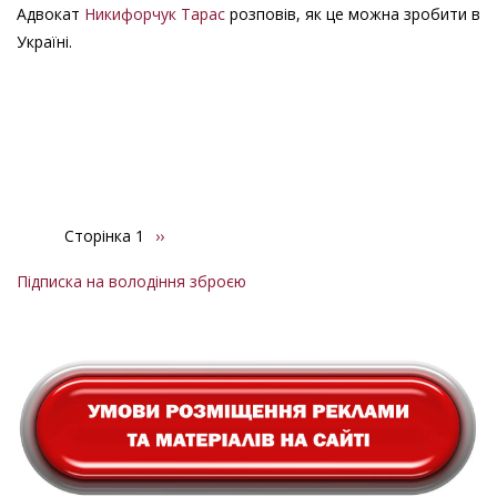
Адвокат
Никифорчук Тарас
розповів, як це можна зробити в
Україні.
Сторінка 1
Наступна
››
Розбивка
сторінка
на
Підписка на володіння зброєю
сторінки