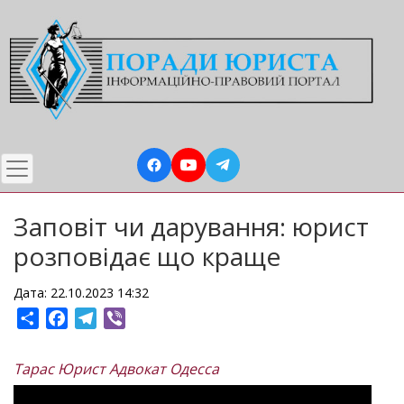
Перейти
до
основного
вмісту
Заповіт чи дарування: юрист
розповідає що краще
Дата: 22.10.2023 14:32
Share
Facebook
Telegram
Viber
Тарас Юрист Адвокат Одесса