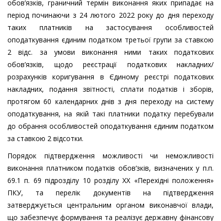
обов’язків, граничний термін виконання яких припадає на
період починаючи з 24 лютого 2022 року до дня переходу
таких платників на застосування особливостей
оподаткування єдиним податком третьої групи за ставкою
2 відс. за умови виконання ними таких податкових
обов’язків, щодо реєстрації податкових накладних/
розрахунків коригування в Єдиному реєстрі податкових
накладних, подання звітності, сплати податків і зборів,
протягом 60 календарних днів з дня переходу на систему
оподаткування, на якій такі платники податку перебували
до обрання особливостей оподаткування єдиним податком
за ставкою 2 відсотки.
Порядок підтвердження можливості чи неможливості
виконання платником податків обов’зків, визначених у п.п.
69.1 п. 69 підрозділу 10 розділу XX «Перехідні положення»
ПКУ, та перелік документів на підтвердження
затверджується центральним органом виконавчої влади,
що забезпечує формування та реалізує державну фінансову