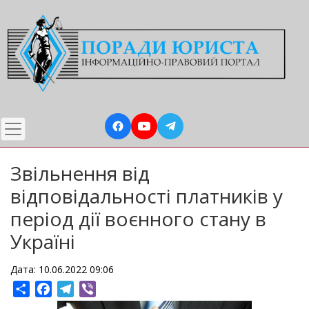
Перейти
до
основного
вмісту
Звільнення від
відповідальності платників у
період дії воєнного стану в
Україні
Дата: 10.06.2022 09:06
Share
Facebook
Telegram
Viber