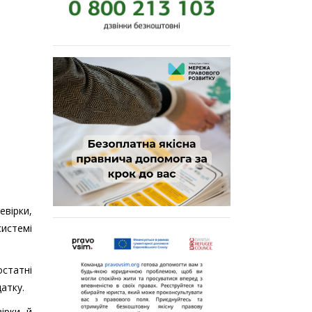
вірки,
истемі
остатні
атку.
ірки й