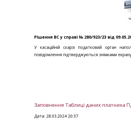
Рішення ВС у справі № 280/923/23 від 09.05.
У касаційній скарзі податковий орган нап
повідомлення підтверджуються знімками екрану
Заповнення Таблиці даних платника ПД
Дата: 28.03.2024 20:37