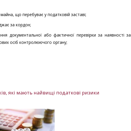
майна, що перебуває у податковій заставі;
джає за кордон;
ення документальної або фактичної перевірки за наявності з
дових осіб контролюючого органу;
ків, які мають найвищі податкові ризики