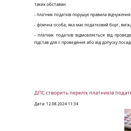
таких обставин:
- платник податків порушує правила відчуження 
- фізична особа, яка має податковий борг, виїж
- платник податків відмовляється від провед
підстав для її проведення або від допуску поса
ДПС створить перелік платників подат
Дата: 12.08.2024 11:34