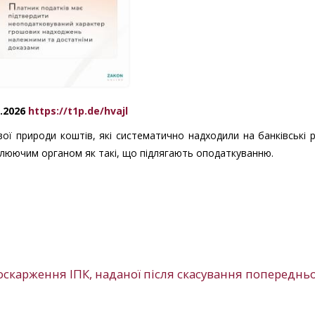
7.2026
https://t1p.de/hvajl
вої природи коштів, які систематично надходили на банківські 
олюючим органом як такі, що підлягають оподаткуванню.
оскарження ІПК, наданої після скасування попередньої