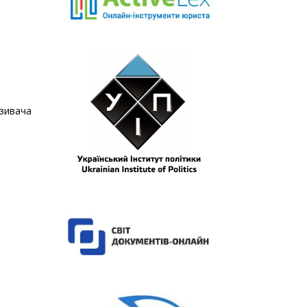
зивача