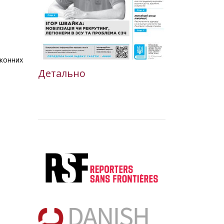
аконних
Детально