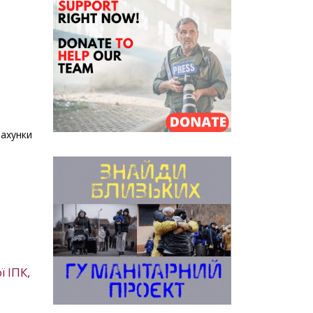
рахунки
 ІПК,