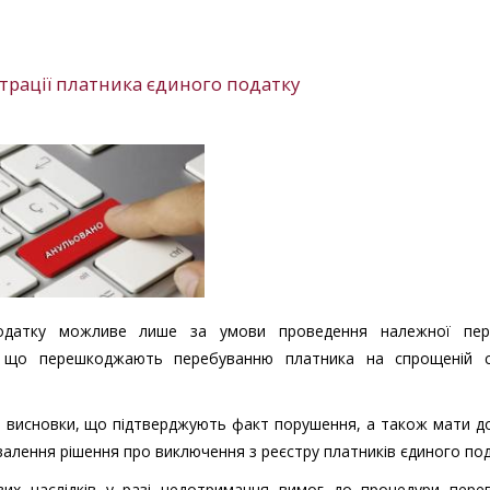
рації платника єдиного податку
податку можливе лише за умови проведення належної пере
, що перешкоджають перебуванню платника на спрощеній с
ані висновки, що підтверджують факт порушення, а також мати д
валення рішення про виключення з реєстру платників єдиного под
их наслідків у разі недотримання вимог до процедури перев