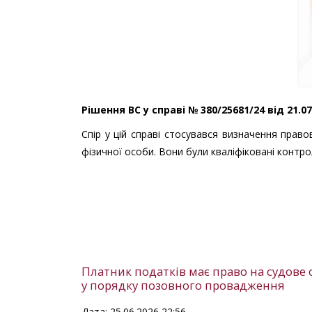
Рішення ВС у справі № 380/25681/24 від 21.0
Спір у цій справі стосувався визначення право
фізичної особи. Вони були кваліфіковані контр
Платник податків має право на судове 
у порядку позовного провадження
Дата: 25.06.2026 22:56