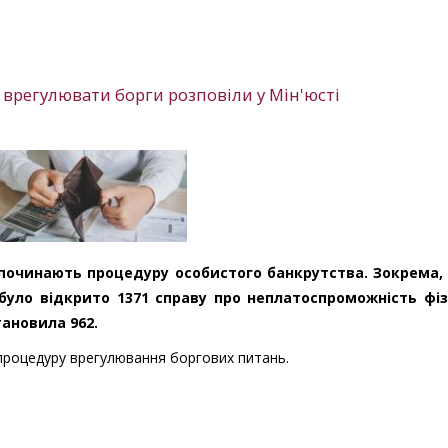
о врегулювати борги розповіли у Мін'юсті
озпочинають процедуру особистого банкрутства. Зокрема, 
уло відкрито 1371 справу про неплатоспроможність фі
становила 962.
процедуру врегулювання боргових питань.