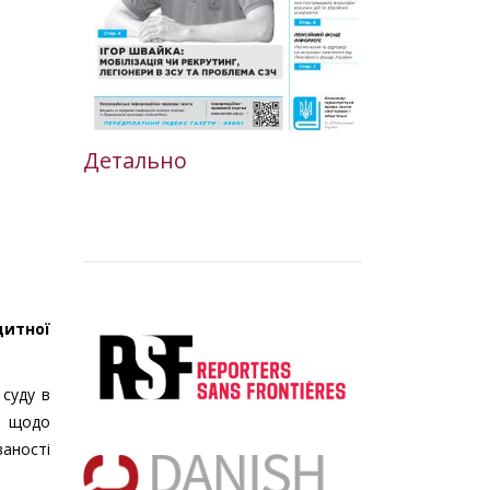
Детально
дитної
 суду в
я щодо
ваності