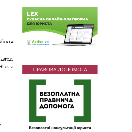
`єкта
28гс25
б`єкта
ПРАВОВА ДОПОМОГА
у