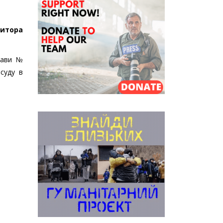
дитора
рави №
суду в