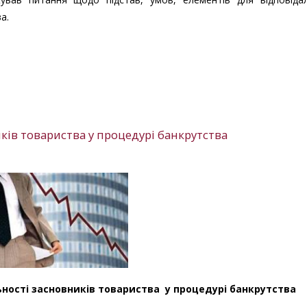
а.
ків товариства у процедурі банкрутства
ьності засновників товариства у процедурі банкрутства