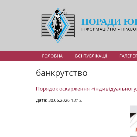
Перейти
до
основного
ПОРАДИ Ю
вмісту
ІНФОРМАЦІЙНО – ПРАВО
ГОЛОВНА
ВСІ ПУБЛІКАЦІЇ
ГАЛЕРЕ
банкрутство
Порядок оскарження «індивідуальної ух
Дата: 30.06.2026 13:12