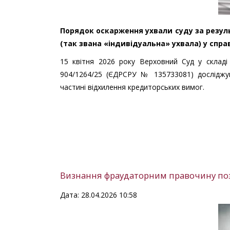
Порядок о
скарження
ухвали суду за резу
(так звана «індивідуальна» ухвала) у спра
15 квітня 2026 року Верховний Суд у складі
904/1264/25 (ЄДРСРУ № 135733081) дослідж
частині відхилення кредиторських вимог.
Визнання фраудаторним правочину по
Дата: 28.04.2026 10:58