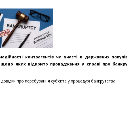
адійності контрагентів чи участі в державних закупі
, щодо яких відкрито провадження у справі про банкр
 довідки про перебування суб’єкта у процедурі банкрутства.