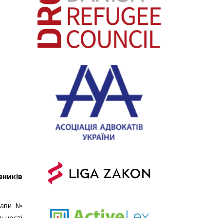
вників
рави №
ьності