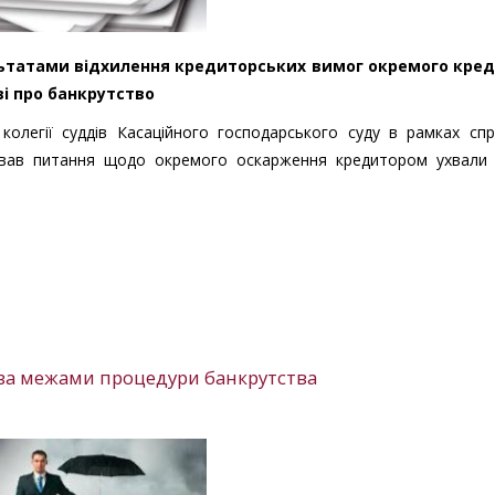
льтатами відхилення кредиторських вимог окремого кре
ві про банкрутство
 колегії суддів Касаційного господарського суду в рамках сп
ував питання щодо окремого оскарження кредитором ухвали 
за межами процедури банкрутства