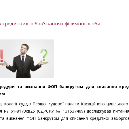
 кредитних зобов’язаннях фізичної особи
роцедури та визнання ФОП банкрутом для списання кре
ком
і колегії суддів Першої судової палати Касаційного цивільного
ня № 61-8173св25 (ЄДРСРУ № 131537469) досліджував питанн
ри та визнання ФОП банкрутом для списання кредитної заборго