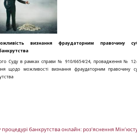
ожливість визнання фраудаторним правочину суб
банкрутства
ого Суду в рамках справи № 910/6654/24, провадження № 12-
ня щодо можливості визнання фраудаторним правочину су
утства
 процедурі банкрутства онлайн: роз'яснення Мін'юст