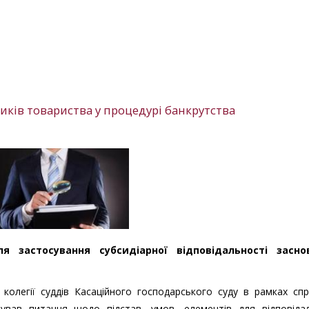
иків товариства у процедурі банкрутства
я застосування субсидіарної відповідальності засно
 колегії суддів Касаційного господарського суду в рамках сп
вав питання щодо підстав, умов, елементів для відповідал