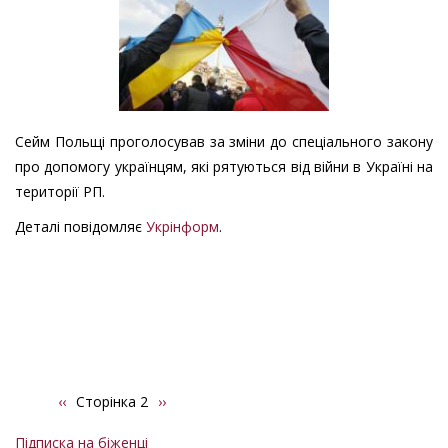
Сейм Польщі проголосував за зміни до спеціального закону
про допомогу українцям, які рятуються від війни в Україні на
території РП.
Деталі повідомляє
Укрінформ
.
Попередня
‹‹
Сторінка 2
Наступна
››
Розбивка
сторінка
сторінка
на
Підписка на біженці
сторінки