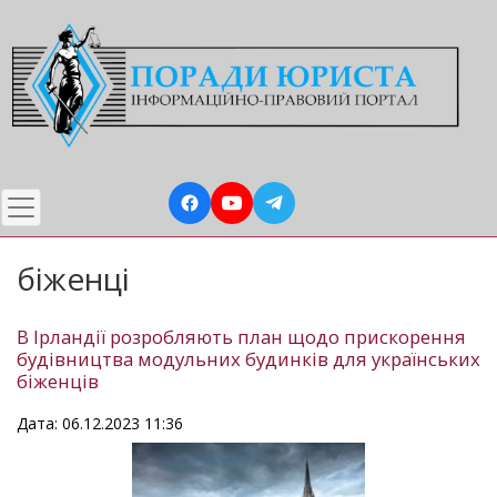
Перейти
до
основного
вмісту
біженці
В Ірландії розробляють план щодо прискорення
будівництва модульних будинків для українських
біженців
Дата: 06.12.2023 11:36