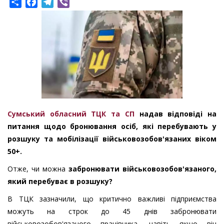
Share
Facebook
Telegram
Viber
Сумський обласний ТЦК та СП
надав відповіді на
питання щодо бронювання осіб, які перебувають у
розшуку та мобілізації військовозобов'язаних віком
50+.
Отже, чи можна
забронювати військовозобов'язаного,
який перебуває в розшуку?
В ТЦК зазначили, що критично важливі підприємства
можуть на строк до 45 днів забронювати
військовозобов'язаного працівника, навіть якщо він