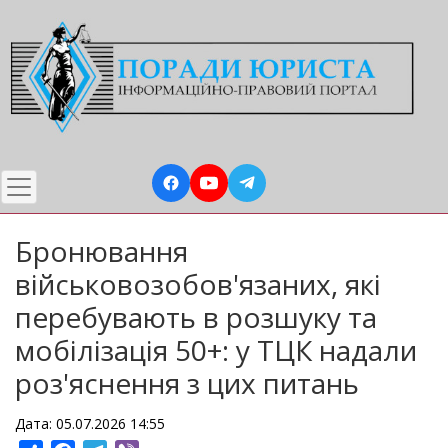
Перейти
до
основного
вмісту
Бронювання
військовозобов'язаних, які
перебувають в розшуку та
мобілізація 50+: у ТЦК надали
роз'яснення з цих питань
Дата: 05.07.2026 14:55