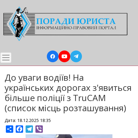
Перейти
до
основного
вмісту
До уваги водіїв! На
українських дорогах з'явиться
більше поліції з TruCAM
(список місць розташування)
Дата: 18.12.2025 18:35
Share
Facebook
Telegram
Viber