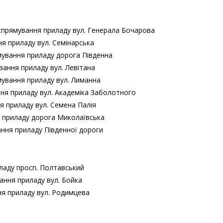
спрямування приладу вул. Генерала Бочарова
я приладу вул. Семінарська
мування приладу дорога Південна
вання приладу вул. Левітана
мування приладу вул. Лиманна
ння приладу вул. Академіка Заболотного
я приладу вул. Семена Палія
я приладу дорога Миколаївська
ання приладу Південної дороги
ладу просп. Полтавський
ання приладу вул. Бойка
ня приладу вул. Родимцева