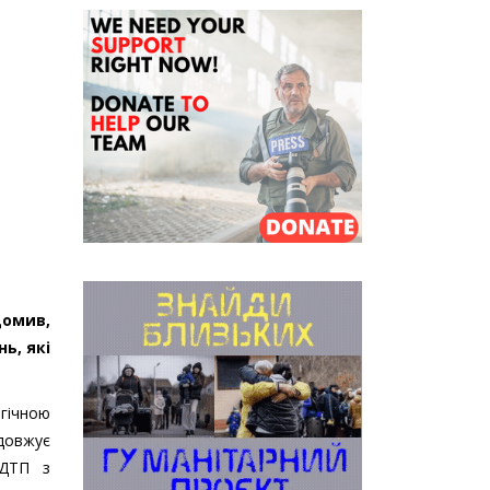
домив,
ь, які
егічною
довжує
 ДТП з