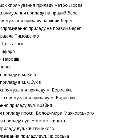
ямок спрямування приладу метро Лісова
 спрямування приладу на правий берег
прямування приладу на лівий берег
 спрямування приладу на правий берег
 Маршала Тимошенко
и Цвєтаєвої
 Лифаря
и Народів
о шосе
риладу в м. Київ
риладу в м. Обухів
 спрямування приладу м. Бориспіль
ок спрямування приладу м. Бориспіль
ання приладу вул. Крайня
ня приладу просп. Володимира Маяковського
ння приладу вул. Новомостицька
приладу вул. Світлицького
ямування приладу вул. Пріорська