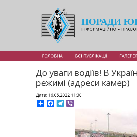
Перейти
до
основного
ПОРАДИ Ю
вмісту
ІНФОРМАЦІЙНО – ПРАВО
ГОЛОВНА
ВСІ ПУБЛІКАЦІЇ
ГАЛЕРЕ
До уваги водіїв! В Укра
режимі (адреси камер)
Дата: 16.05.2022 11:30
Share
Facebook
Telegram
Viber