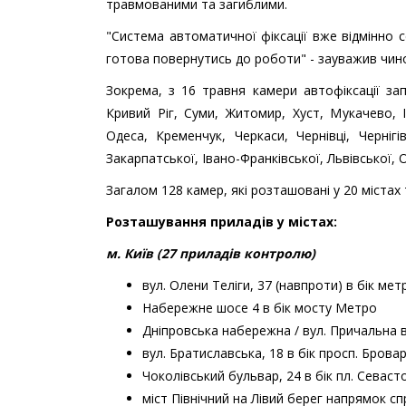
травмованими та загиблими.
"Система автоматичної фіксації вже відмінно 
готова повернутись до роботи" - зауважив чин
Зокрема, з 16 травня камери автофіксації за
Кривий Ріг, Суми, Житомир, Хуст, Мукачево, 
Одеса, Кременчук, Черкаси, Чернівці, Чернігі
Закарпатської, Івано-Франківської, Львівської, 
Загалом 128 камер, які розташовані у 20 містах 
Розташування приладів у містах:
м. Київ (27 приладів контролю)
вул. Олени Теліги, 37 (навпроти) в бік ме
Набережне шосе 4 в бік мосту Метро
Дніпровська набережна / вул. Причальна 
вул. Братиславська, 18 в бік просп. Брова
Чоколівський бульвар, 24 в бік пл. Севас
міст Північний на Лівий берег напрямок с