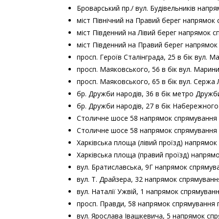
Броварський пр./ вул. Будівельників напр
міст Північний на Правий берег напрямок
міст Південний на Лівий берег напрямок с
міст Південний на Правий берег напрямок
просп. Героїв Сталінграда, 25 в бік вул.
просп. Маяковського, 56 в бік вул. Марин
просп. Маяковського, 65 в бік вул. Сержа
бр. Дружби народів, 36 в бік метро Дружб
бр. Дружби народів, 27 в бік Набережног
Столичне шосе 58 напрямок спрямування п
Столичне шосе 58 напрямок спрямування п
Харківська площа (лівий проїзд) напрямок
Харківська площа (правий проїзд) напрям
вул. Братиславська, 9Г напрямок спрямув
вул. Т. Драйзера, 32 напрямок спрямуван
вул. Наталії Ужвій, 1 напрямок спрямува
просп. Правди, 58 напрямок спрямування 
вул. Ярослава Івашкевича, 5 напрямок спр