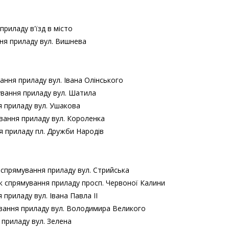
приладу в'їзд в місто
ння приладу вул. Вишнева
ання приладу вул. Івана Олінського
ування приладу вул. Шатила
я приладу вул. Ушакова
вання приладу вул. Короленка
я приладу пл. Дружби Народів
к спрямування приладу вул. Стрийська
ок спрямування приладу просп. Червоної Калини
приладу вул. Івана Павла ІІ
ування приладу вул. Володимира Великого
 приладу вул. Зелена