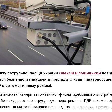
у патрульної поліції України
Олексій Білошицький
пові
иво і безпечно, запрацюють прилади фіксації правопорушен
 в автоматичному режимі.
и вимкнені камери автоматичної фіксації здебільшого із страт
ро безпеку дорожнього руху, адже недотримання ПДР також про
щення швидкості залишається однією з основних причин