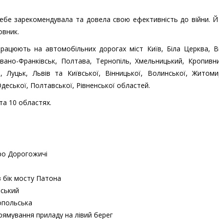
себе зарекомендувала та довела свою ефективність до війни. Й
овник.
працюють на автомобільних дорогах міст Київ, Біла Церква, В
Івано-Франківськ, Полтава, Тернопіль, Хмельницький, Кропивн
в, Луцьк, Львів та Київської, Вінницької, Волинської, Житоми
Одеської, Полтавської, Рівненської областей.
та 10 областях.
тро Дорогожичі
в бік мосту Патона
рський
топольська
прямування приладу на лівий берег