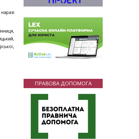
 наразі
інниця,
ицький,
рської,
ПРАВОВА ДОПОМОГА