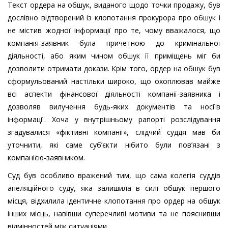
Текст ордера на обшук, виданого щодо точки продажу, був
дослівно відтворений із клопотання прокурора про обшук і
не містив жодної інформації про те, чому вважалося, що
компанія-заявник була причетною до кримінальної
діяльності, або яким чином обшук її приміщень міг би
дозволити отримати докази. Крім того, ордер на обшук був
сформульований настільки широко, що охоплював майже
всі аспекти фінансової діяльності компанії-заявника і
дозволяв вилучення будь-яких документів та носіїв
інформації. Хоча у внутрішньому рапорті розслідування
згадувалися «фіктивні компанії», слідчий суддя мав би
уточнити, які саме суб’єкти нібито були пов’язані з
компанією-заявником.
Суд був особливо вражений тим, що сама колегія суддів
апеляційного суду, яка залишила в силі обшук першого
місця, відхилила ідентичне клопотання про ордер на обшук
інших місць, навівши суперечливі мотиви та не пояснивши
відмінностей між ситуаціями.