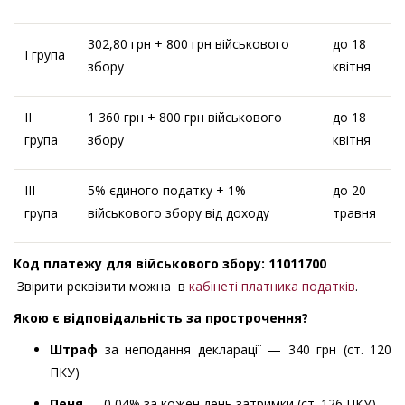
302,80 грн + 800 грн військового
до 18
І група
збору
квітня
ІІ
1 360 грн + 800 грн військового
до 18
група
збору
квітня
ІІІ
5% єдиного податку + 1%
до 20
група
військового збору від доходу
травня
Код платежу для військового збору
:
11011700
Звірити реквізити можна в
кабінеті платника податків
.
Як
ою є
відповідальність за прострочення?
Штраф
за неподання декларації — 340 грн (ст. 120
ПКУ)
Пеня
— 0,04% за кожен день затримки (ст. 126 ПКУ)