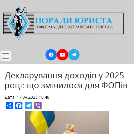
Перейти
до
основного
вмісту
Декларування доходів у 2025
році: що змінилося для ФОПів
Дата: 17.04.2025 10:46
Share
Facebook
Telegram
Viber