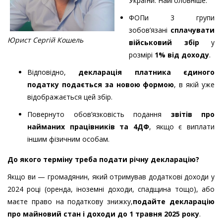
України. Найголовніше:
ФОПи 3 групи
зобов’язані
сплачувати
Юрист Сергій Кошель
військовий збір
у
розмірі
1% від доходу
.
Відповідно,
декларація платника єдиного
податку подається за новою формою
, в якій уже
відображається цей збір.
Повернуто обов’язковість подання
звітів про
найманих працівників та 4ДФ
, якщо є виплати
іншим фізичним особам.
До якого терміну треба подати річну декларацію?
Якщо ви — громадянин, який отримував додаткові доходи у
2024 році (оренда, іноземні доходи, спадщина тощо), або
маєте право на податкову знижку,
подайте
декларацію
про майновий стан і доходи до 1 травня 2025 року
.