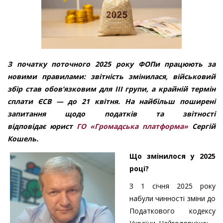
З початку поточного 2025 року
ФОПи
працюють за
новими правилами: звітність змінилас
я
, військовий
збір став обов’язковим для
ІІІ
групи, а крайній термін
сплати ЄСВ
— до 21 квітня
.
На найбільш поширені
запитання щодо податків та звітності
відповідає
юрист
ГО «Громадська платформа»
Сергій
Кошель.
Що змінилося у 2025
році
?
З 1 січня 2025 року
набули чинності зміни до
Податкового кодексу