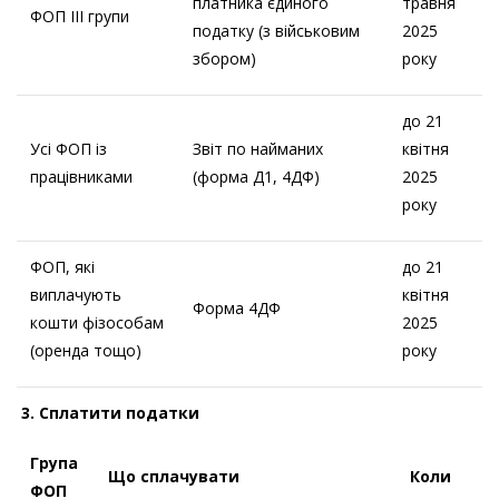
платника єдиного
травня
ФОП ІІІ групи
податку (з військовим
2025
збором)
року
до 21
Усі ФОП із
Звіт по найманих
квітня
працівниками
(форма Д1, 4ДФ)
2025
року
ФОП, які
до 21
виплачують
квітня
Форма 4ДФ
кошти фізособам
2025
(оренда тощо)
року
3. Сплатити податки
Група
Що сплачувати
Коли
ФОП