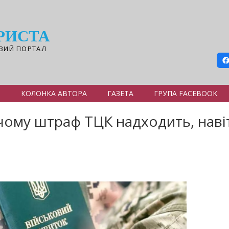
РИСТА
ВИЙ ПОРТАЛ
Я
КОЛОНКА АВТОРА
ГАЗЕТА
ГРУПА FACEBOOK
 чому штраф ТЦК надходить, наві