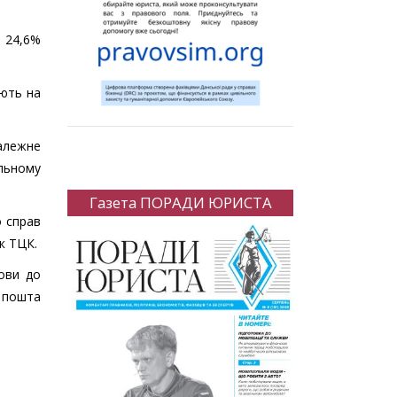
, 24,6%
ають на
алежне
льному
Газета ПОРАДИ ЮРИСТА
о справ
к ТЦК.
ови до
ж пошта