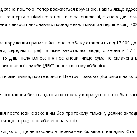
надіслана поштою, тепер вважається врученою, навіть якщо адре
ення конверта з відміткою пошти є законною підставою для ск
ня кількості виконавчих проваджень: тільки за перші місяці 20
за порушення правил військового обліку становить від 17 000 до
ги, середній штраф, з яким зверталися люди, становить 17 17
15 днів після винесення постанови. Якщо сума не сплачена в
виконавчої служби (ДВС) через систему «Оберіг».
ють різні думки, проте юристи Центру Правової Допомоги наго
я постанови без складання протоколу в присутності особи є за
ення постанови є законним без протоколу тільки у деяких випадк
о якщо штраф передбачено на місці».
ицію: «Ні, це не законно в переважній більшості випадків. Статт