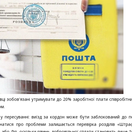
вці зобов'язані утримувати до 20% заробітної плати співробітн
ом.
 у пересуванні: виїзд за кордон може бути заблокований до п
натися про проблеми залишається перевірка розділів «Штра
 або Дія, оскільки рівень добровільної сплати становить лише 