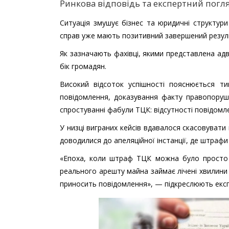
Ринкова відповідь та експертний погл
Ситуація змушує бізнес та юридичні структур
справ уже мають позитивний завершений резуль
Як зазначають фахівці, якими представлена а
бік громадян.
Високий відсоток успішності пояснюється т
повідомлення, доказування факту правопоруш
спростуванні фабули ТЦК: відсутності повідом
У низці виграних кейсів вдавалося скасовувати
доводилися до апеляційної інстанції, де штрафи
«Епоха, коли штраф ТЦК можна було просто п
реального арешту майна займає лічені хвилин
приносить повідомлення», — підкреслюють екс