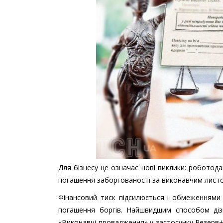
Для бізнесу це означає нові виклики: роботода
погашення заборгованості за виконавчим лист
Фінансовий тиск підсилюється і обмеженнями
погашення боргів. Найшвидшим способом діз
«Виконавчі провадження» у застосунку Резерв+