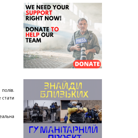
 полів.
е стати
реальна