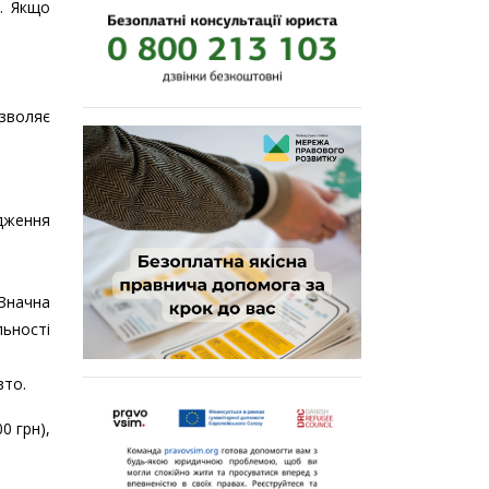
. Якщо
зволяє
дження
Значна
льності
вто.
0 грн),