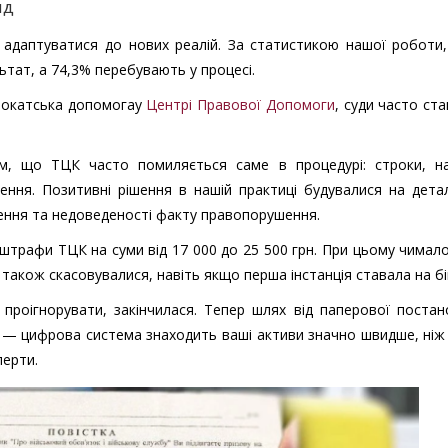
яд
и адаптуватися до нових реалій. За статистикою нашої роботи
тат, а 74,3% перебувають у процесі.
двокатська допомогау
Центрі Правової Допомоги
, суди часто ст
им, що ТЦК часто помиляється саме в процедурі: строки, н
ення. Позитивні рішення в нашій практиці будувалися на дета
лення та недоведеності факту правопорушення.
 штрафи ТЦК на суми від 17 000 до 25 500 грн. При цьому чимал
 також скасовувалися, навіть якщо перша інстанція ставала на бі
роігнорувати, закінчилася. Тепер шлях від паперової постан
и — цифрова система знаходить ваші активи значно швидше, ні
перти.