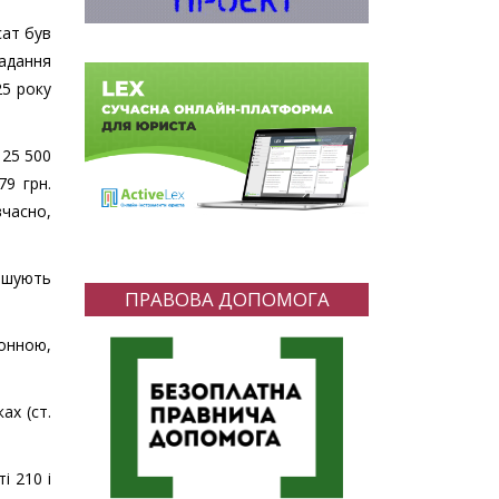
сат був
ладання
25 року
 25 500
9 грн.
часно,
лошують
ПРАВОВА ДОПОМОГА
конною,
ах (ст.
і 210 і