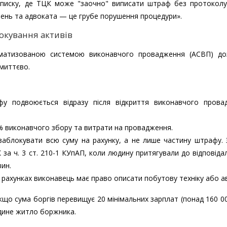
списку, де ТЦК може "заочно" виписати штраф без протоколу
ень та адвоката — це грубе порушення процедури».
окування активів
томатизованою системою виконавчого провадження (АСВП) до
 миттєво.
 подвоюється відразу після відкриття виконавчого прова
% виконавчого збору та витрати на провадження.
заблокувати всю суму на рахунку, а не лише частину штрафу. 
за ч. 3 ст. 210-1 КУпАП, коли людину притягували до відповіда
вин.
 рахунках виконавець має право описати побутову техніку або а
що сума боргів перевищує 20 мінімальних зарплат (понад 160 00
дине житло боржника.