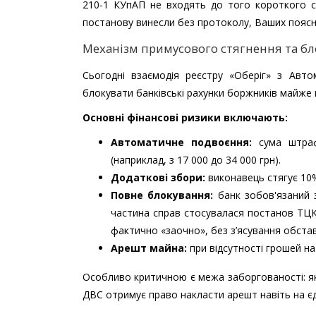
210-1 КУпАП не входять до того короткого 
постанову винесли без протоколу, Ваших поясн
Механізм примусового стягнення та бл
Сьогодні взаємодія реєстру «Оберіг» з Ав
блокувати банківські рахунки боржників майже
Основні фінансові ризики включають:
Автоматичне подвоєння:
сума штрафу
(наприклад, з 17 000 до 34 000 грн).
Додаткові збори:
виконавець стягує 10
Повне блокування:
банк зобов'язаний 
частина справ стосувалася постанов ТЦК 
фактично «заочно», без з’ясування обста
Арешт майна:
при відсутності грошей на
Особливо критичною є межа заборгованості: як
ДВС отримує право накласти арешт навіть на є