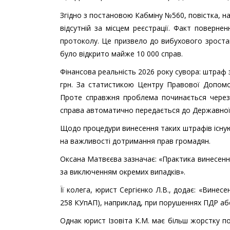
Згідно з постановою Кабміну №560, повістка, 
відсутній за місцем реєстрації. Факт поверн
протоколу. Це призвело до вибухового зростан
було відкрито майже 10 000 справ.
Фінансова реальність 2026 року сувора: штраф 
грн. За статистикою Центру Правової Допомо
Проте справжня проблема починається через 
справа автоматично передається до Державної 
Щодо процедури винесення таких штрафів існу
на важливості дотримання прав громадян.
Оксана Матвєєва зазначає: «Практика винесенн
за виключенням окремих випадків».
Її колега, юрист Сергієнко Л.В., додає: «Винес
258 КУпАП), наприклад, при порушеннях ПДР аб
Однак юрист Ізовіта К.М. має більш жорстку поз