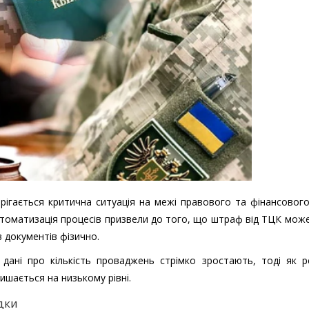
рігається критична ситуація на межі правового та фінансового
втоматизація процесів призвели до того, що штраф від ТЦК мож
в документів фізично.
і дані про кількість проваджень стрімко зростають, тоді як 
ишається на низькому рівні.
дки