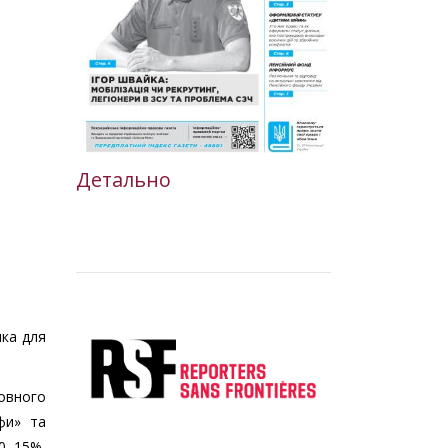
Детально
ика для
овного
фи» та
10–15%,