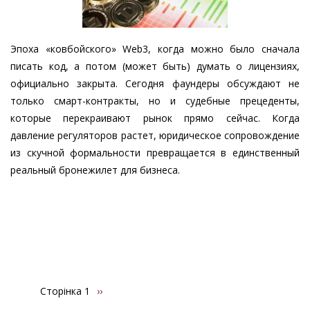
Эпоха «ковбойского» Web3, когда можно было сначала
писать код, а потом (может быть) думать о лицензиях,
официально закрыта. Сегодня фаундеры обсуждают не
только смарт-контракты, но и судебные прецеденты,
которые перекраивают рынок прямо сейчас. Когда
давление регуляторов растет, юридическое сопровождение
из скучной формальности превращается в единственный
реальный бронежилет для бизнеса.
Сторінка 1
Наступна
››
Розбивка
сторінка
на