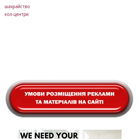
шахрайство
кол-центри