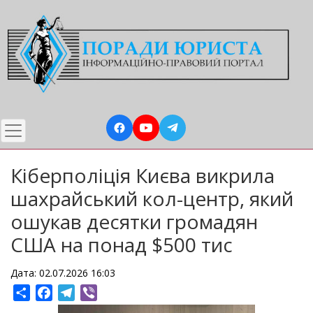
Перейти
до
основного
вмісту
Кіберполіція Києва викрила
шахрайський кол-центр, який
ошукав десятки громадян
США на понад $500 тис
Дата: 02.07.2026 16:03
Share
Facebook
Telegram
Viber