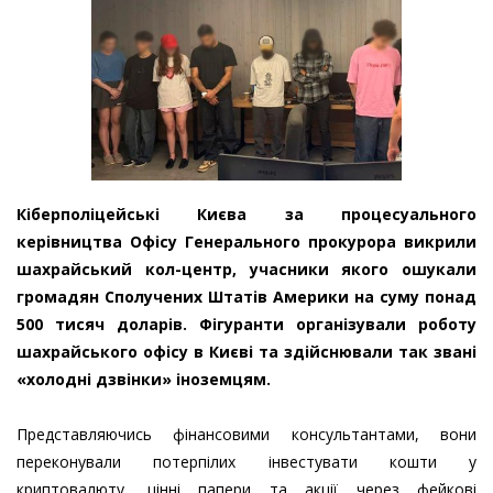
Кіберполіцейські Києва за процесуального
керівництва Офісу Генерального прокурора викрили
шахрайський кол-центр, учасники якого ошукали
громадян Сполучених Штатів Америки на суму понад
500 тисяч доларів. Фігуранти організували роботу
шахрайського офісу в Києві та здійснювали так звані
«холодні дзвінки» іноземцям.
Представляючись фінансовими консультантами, вони
переконували потерпілих інвестувати кошти у
криптовалюту, цінні папери та акції через фейкові