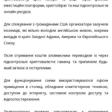
інвестиційні платформи, криптобіржі та інші підконтрольні їм
онлайн-ресурси.
Для спілкування з громадянами США організатори залучили
іноземців, які вільно володіли англійською мовою, зокрема
вихідців із країн Західної Африки, Америки та Європейського
Союзу.
Після отримання коштів зловмисники переводили їх через
підконтрольні криптовалютні гаманці та припиняли будь-
який зв'язок із потерпілими.
Для функціонування схеми використовувалося офісне
приміщення в столиці, обладнане комп'ютерною технікою,
доступом до інтернету, системою контролю доступу та
відеоспостереження.
Правоохоронці провели спецоперацію з припинення