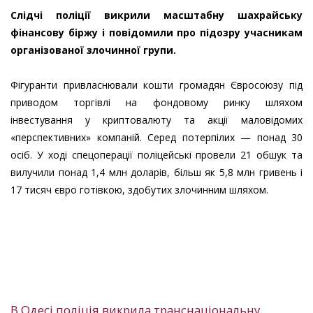
Слідчі поліції викрили масштабну шахрайську
фінансову біржу і повідомили про підозру учасникам
організованої злочинної групи.
Фігуранти привласнювали кошти громадян Євросоюзу під
приводом торгівлі на фондовому ринку шляхом
інвестування у криптовалюту та акції маловідомих
«перспективних» компаній. Серед потерпілих — понад 30
осіб. У ході спецоперації поліцейські провели 21 обшук та
вилучили понад 1,4 млн доларів, більш як 5,8 млн гривень і
17 тисяч євро готівкою, здобутих злочинним шляхом.
В Одесі поліція викрила транснаціональну