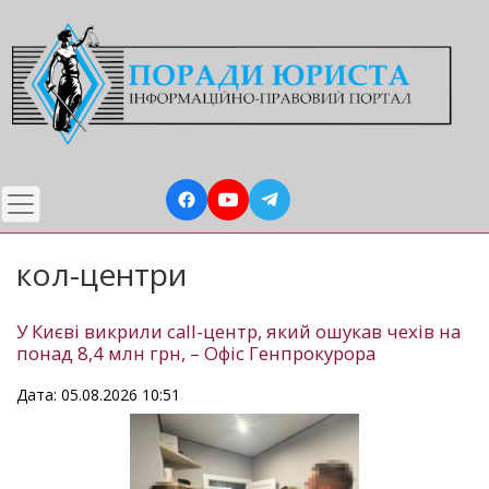
Перейти
до
основного
вмісту
кол-центри
У Києві викрили call-центр, який ошукав чехів на
понад 8,4 млн грн, – Офіс Генпрокурора
Дата: 05.08.2026 10:51