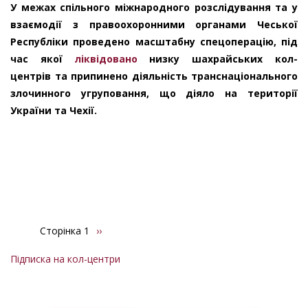
У межах спільного міжнародного розслідування та у
взаємодії з правоохоронними органами Чеської
Республіки проведено масштабну спецоперацію, під
час якої
ліквідовано
низку шахрайських кол-
центрів та припинено діяльність транснаціонального
злочинного угруповання, що діяло на території
України та Чехії.
Сторінка 1
Наступна
››
Розбивка
сторінка
на
Підписка на кол-центри
сторінки