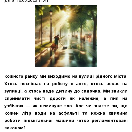
Дата: 10.05.2026 11:41
Кожного ранку ми виходимо на вулиці рідного міста.
Хтось поспішає на роботу в авто, хтось чекає на
зупинці, а хтось веде дитину до садочка. Ми звикли
сприймати чисті дороги як належне, а пил на
узбіччях — як неминуче зло. Але чи знаєте ви, що
кожен літр води на асфальті та кожна хвилина
роботи підмітальної машини чітко регламентовані
законом?