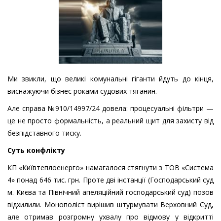
Ми звикли, що великі комунальні гіганти йдуть до кінця,
виснажуючи бізнес роками судових тяганин.
Але справа №910/14997/24 довела: процесуальні фільтри —
це не просто формальність, а реальний щит для захисту від
безпідставного тиску.
Суть конфлікту
КП «Київтеплоенерго» намагалося стягнути з ТОВ «Система
4» понад 646 тис. грн. Проте дві інстанції (Господарський суд
м. Києва та Північний апеляційний господарський суд) позов
відхилили. Монополіст вирішив штурмувати Верховний Суд,
але отримав розгромну ухвалу про відмову у відкритті