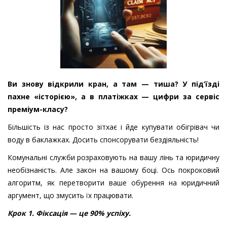
Ви знову відкрили кран, а там — тиша? У під’їзді
пахне «історією», а в платіжках — цифри за сервіс
преміум-класу?
Більшість із нас просто зітхає і йде купувати обігрівач чи
воду в баклажках. Досить спонсорувати бездіяльність!
Комунальні служби розраховують на вашу лінь та юридичну
необізнаність. Але закон на вашому боці. Ось покроковий
алгоритм, як перетворити ваше обурення на юридичний
аргумент, що змусить їх працювати.
Крок 1. Фіксація — це 90% успіху.