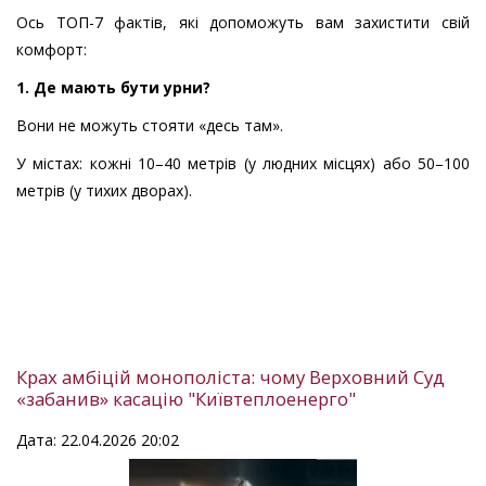
Ось ТОП-7 фактів, які допоможуть вам захистити свій
комфорт:
1. Де мають бути урни?
Вони не можуть стояти «десь там».
У містах: кожні 10–40 метрів (у людних місцях) або 50–100
метрів (у тихих дворах).
Крах амбіцій монополіста: чому Верховний Суд
«забанив» касацію "Київтеплоенерго"
Дата: 22.04.2026 20:02