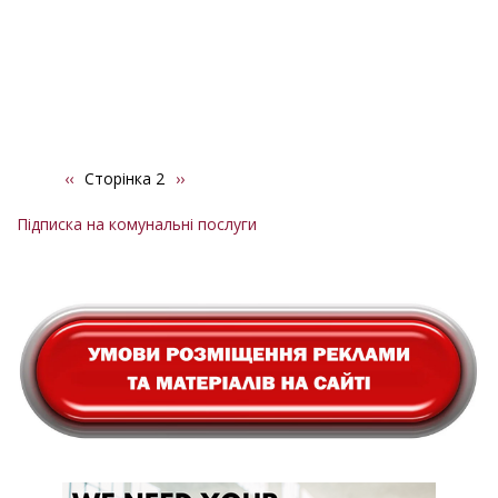
Попередня
‹‹
Сторінка 2
Наступна
››
Розбивка
сторінка
сторінка
на
Підписка на комунальні послуги
сторінки