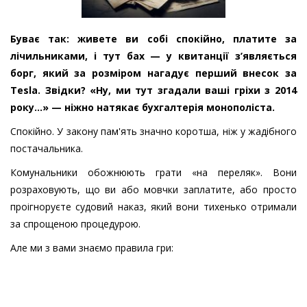
Буває так: живете ви собі спокійно, платите за
лічильниками, і тут бах — у квитанції з’являється
борг, який за розміром нагадує перший внесок за
Tesla. Звідки? «Ну, ми тут згадали ваші гріхи з 2014
року...» — ніжно натякає бухгалтерія монополіста.
Спокійно. У закону пам'ять значно коротша, ніж у жадібного
постачальника.
Комунальники обожнюють грати «на переляк». Вони
розраховують, що ви або мовчки заплатите, або просто
проігноруєте судовий наказ, який вони тихенько отримали
за спрощеною процедурою.
Але ми з вами знаємо правила гри: