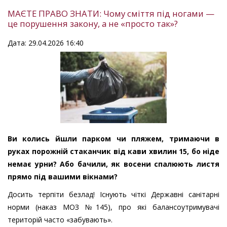
МАЄТЕ ПРАВО ЗНАТИ: Чому сміття під ногами —
це порушення закону, а не «просто так»?
Дата: 29.04.2026 16:40
Ви колись йшли парком чи пляжем, тримаючи в
руках порожній стаканчик від кави хвилин 15, бо ніде
немає урни? Або бачили, як восени спалюють листя
прямо під вашими вікнами?
Досить терпіти безлад! Існують чіткі Державні санітарні
норми (наказ МОЗ №145), про які балансоутримувачі
територій часто «забувають».