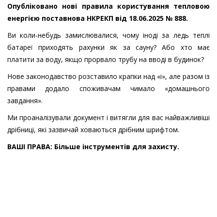
Опубліковано нові правила користування тепловою
енергією поставнова НКРЕКП від 18.06.2025 № 888.
Ви коли-небудь замислювалися, чому іноді за ледь теплі
батареї приходять рахунки як за сауну? Або хто має
платити за воду, якщо прорвало трубу на вводі в будинок?
Нове законодавство розставило крапки над «і», але разом із
правами додало споживачам чимало «домашнього
завдання».
Ми проаналізували документ і витягли для вас найважливіші
дрібниці, які зазвичай ховаються дрібним шрифтом.
ВАШІ ПРАВА: Більше інструментів для захисту.