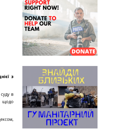
нієї з
 суду в
я щодо
дексом,