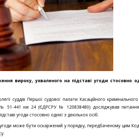
ення вироку, ухваленого на підставі угоди стосовно од
легії суддів Першої судової палати Касаційного кримінального
 № 51-441 км 24 (ЄДРСРУ № 120838480) досліджував питанн
ідставі угоди стосовно однієї з декількох осіб.
ві угоди може бути оскаржений у порядку, передбаченому цим Ко
у.