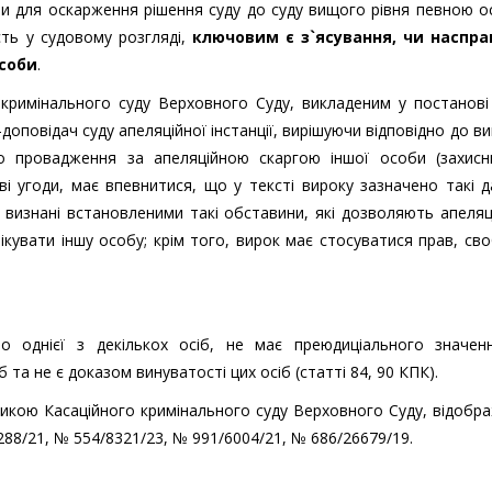
ави для оскарження рішення суду до суду вищого рівня певною 
сть у судовому розгляді,
ключовим є з`ясування, чи наспра
особи
.
кримінального суду Верховного Суду, викладеним у постанові
доповідач суду апеляційної інстанції, вирішуючи відповідно до ви
о провадження за апеляційною скаргою іншої особи (захисн
і угоди, має впевнитися, що у тексті вироку зазначено такі да
 визнані встановленими такі обставини, які дозволяють апеля
фікувати іншу особу; крім того, вирок має стосуватися прав, св
но однієї з декількох осіб, не має преюдиціального значен
та не є доказом винуватості цих осіб (статті 84, 90 КПК).
тикою Касаційного кримінального суду Верховного Суду, відоб
288/21, № 554/8321/23, № 991/6004/21, № 686/26679/19.