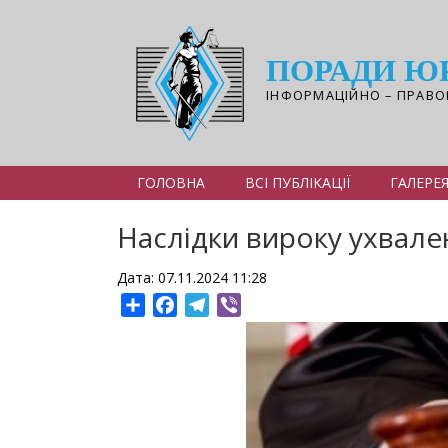
Перейти
до
основного
ПОРАДИ Ю
вмісту
ІНФОРМАЦІЙНО – ПРАВО
ГОЛОВНА
ВСІ ПУБЛІКАЦІЇ
ГАЛЕРЕ
Наслідки вироку ухвален
Дата: 07.11.2024 11:28
Share
Facebook
Telegram
Viber