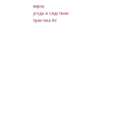
вирок
угода зі слідством
практика ВС