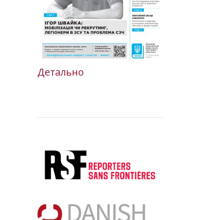
Детально