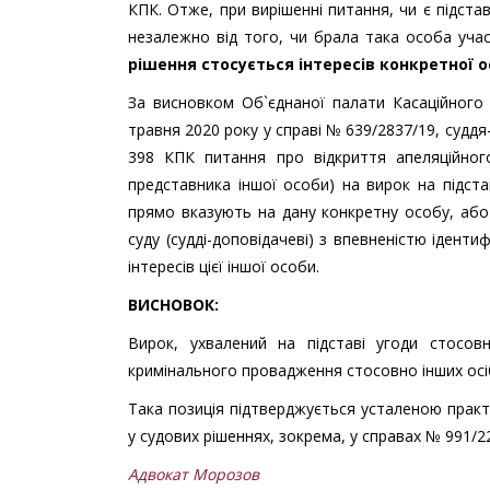
КПК. Отже, при вирішенні питання, чи є підст
незалежно від того, чи брала така особа уча
рішення стосується інтересів конкретної 
За висновком Об`єднаної палати Касаційного 
травня 2020 року у справі № 639/2837/19, суддя-
398 КПК питання про відкриття апеляційног
представника іншої особи) на вирок на підстав
прямо вказують на дану конкретну особу, або
суду (судді-доповідачеві) з впевненістю іденти
інтересів цієї іншої особи.
ВИСНОВОК:
Вирок, ухвалений на підставі угоди стосов
кримінального провадження стосовно інших осіб 
Така позиція підтверджується усталеною прак
у судових рішеннях, зокрема, у справах № 991/2
Адвокат Морозов