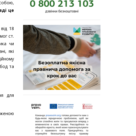
особою,
вді це
 від 18
мог ст.
ика чи
ні, які
ційному
обод та
ня для
раженою