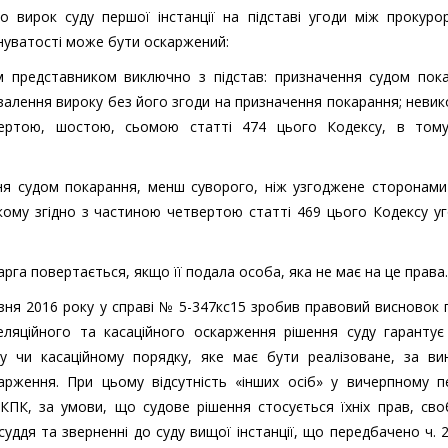
 вирок суду першої інстанції на підставі угоди між прокуро
нуватості може бути оскаржений:
м представником виключно з підстав: призначення судом пока
хвалення вироку без його згоди на призначення покарання; неви
ертою, шостою, сьомою статті 474 цього Кодексу, в тому
ня судом покарання, менш суворого, ніж узгоджене сторонами
кому згідно з частиною четвертою статті 469 цього Кодексу у
карга повертається, якщо її подала особа, яка не має на це права.
езня 2016 року у справі № 5-347кс15 зробив правовий висновок 
ляційного та касаційного оскарження рішення суду гарантує
у чи касаційному порядку, яке має бути реалізоване, за ви
рження. При цьому відсутність «інших осіб» у вичерпному пе
 КПК, за умови, що судове рішення стосується їхніх прав, св
уддя та зверненні до суду вищої інстанції, що передбачено ч. 2