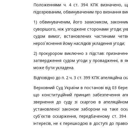
Положеннями ч. 4 ст. 394 КПК визначено, що
підозрюваним, обвинуваченим про визнання ви
1) обвинуваченим, його захисником, законни
суворішого, ніж узгоджене сторонами угоди; у
судом вимог, встановлених частинами четв
нероз`яснення йому наслідків укладення угоди;
2) прокурором виключно з підстав: призначен
затвердження судом угоди у провадженні, в я
може бути укладена.
Відповідно до п. 2 ч. 3 ст. 399 КПК апеляційна с
Верховний Суд України в постанові від 03 бер
що конституційний принцип забезпечення апе
звернення до суду зі скаргою в апеляційном
установленої законом заборони на таке оска
суб`єктів оскарження, передбаченому ст. 394
інтересів, не є перешкодою в доступі до правос