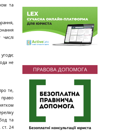
ром та
рання,
конання
 числі
 угоди;
года не
ПРАВОВА ДОПОМОГА
про те,
 право
нятком
реліку
обод та
 ст. 24