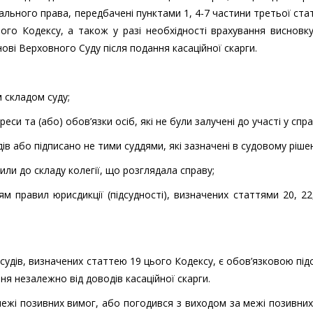
ьного права, передбачені пунктами 1, 4-7 частини третьої стат
ого Кодексу, а також у разі необхідності врахування виснов
ові Верховного Суду після подання касаційної скарги.
 складом суду;
еси та (або) обов’язки осіб, які не були залучені до участі у спра
дів або підписано не тими суддями, які зазначені в судовому рішен
или до складу колегії, що розглядала справу;
м правил юрисдикції (підсудності), визначених статтями 20, 22
судів, визначених статтею 19 цього Кодексу, є обов’язковою пі
я незалежно від доводів касаційної скарги.
ежі позивних вимог, або погодився з виходом за межі позивни