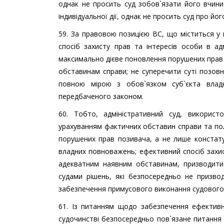
однак не просить суд зобов`язати його вчини
індивідуальної дії, однак не просить суд про йо
59. За правовою позицією ВС, що міститься у 
спосіб захисту прав та інтересів особи в ад
максимально дієве поновлення порушених прав
обставинам справи; не суперечити суті позов
повною мірою з обов`язком суб`єкта влад
передбаченого законом.
60. Тобто, адміністративний суд, викорис
урахуванням фактичних обставин справи та по
порушених прав позивача, а не лише констатув
владних повноважень; ефективний спосіб захи
адекватним наявним обставинам, призводити д
судами рішень, які безпосередньо не призво
забезпечення примусового виконання судового р
61. Із питанням щодо забезпечення ефективн
судочинстві безпосередньо пов`язане питання 