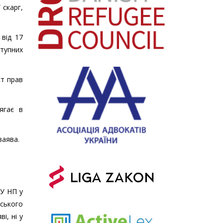
 скарг,
від 17
ступних
ст прав
ягає в
заява.
ГУ НП у
ьського
і, ні у