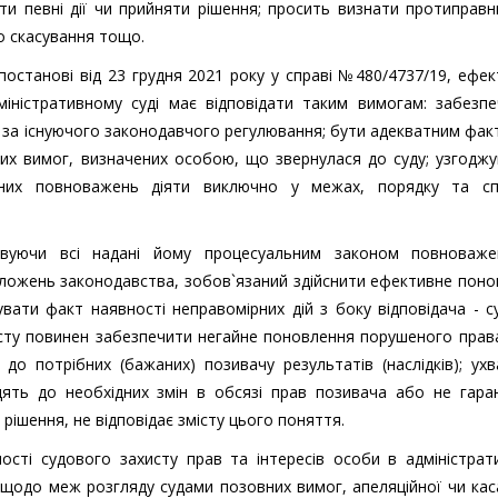
ти певні дії чи прийняти рішення; просить визнати протиправ
го скасування тощо.
постанові від 23 грудня 2021 року у справі №480/4737/19, ефе
міністративному суді має відповідати таким вимогам: забезп
 за існуючого законодавчого регулювання; бути адекватним фа
них вимог, визначених особою, що звернулася до суду; узгодж
них повноважень діяти виключно у межах, порядку та сп
товуючи всі надані йому процесуальним законом повноваже
ложень законодавства, зобов`язаний здійснити ефективне пон
ати факт наявності неправомірних дій з боку відповідача - с
сту повинен забезпечити негайне поновлення порушеного прав
о потрібних (бажаних) позивачу результатів (наслідків); ух
дять до необхідних змін в обсязі прав позивача або не гара
ішення, не відповідає змісту цього поняття.
ості судового захисту прав та інтересів особи в адміністрат
щодо меж розгляду судами позовних вимог, апеляційної чи кас