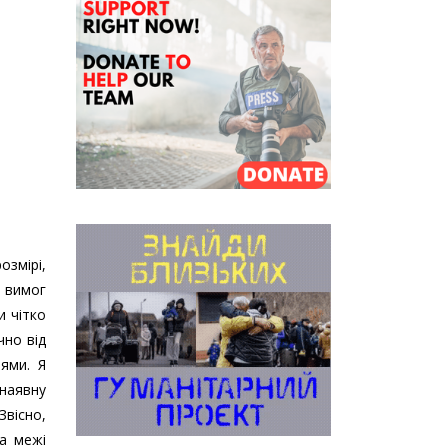
озмірі,
х вимог
и чітко
чно від
іями. Я
наявну
вісно,
за межі