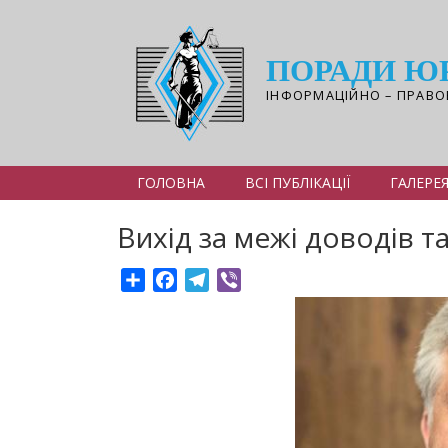
Перейти
до
основного
ПОРАДИ Ю
вмісту
ІНФОРМАЦІЙНО – ПРАВО
ГОЛОВНА
ВСІ ПУБЛІКАЦІЇ
ГАЛЕРЕ
Вихід за межі доводів т
Share
Facebook
Telegram
Viber