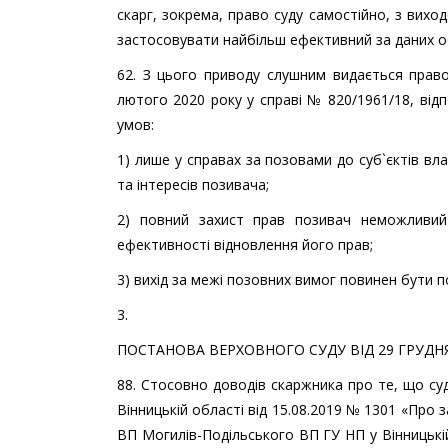
скарг, зокрема, право суду самостійно, з вихо
застосовувати найбільш ефективний за даних о
62. З цього приводу слушним видається прав
лютого 2020 року у справі № 820/1961/18, від
умов:
1) лише у справах за позовами до суб`єктів вл
та інтересів позивача;
2) повний захист прав позивач неможливий
ефективності відновлення його прав;
3) вихід за межі позовних вимог повинен бути п
3.
ПОСТАНОВА ВЕРХОВНОГО СУДУ ВІД 29 ГРУДНЯ 
88. Стосовно доводів скаржника про те, що суд
Вінницькій області від 15.08.2019 № 1301 «Про
ВП Могилів-Подільського ВП ГУ НП у Вінницькій 