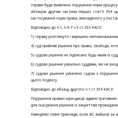
справи буде виявлено порушення норм процесуал
абзацом другим частини першої статті 354 ць
застосування норм права, викладеного у постан
Відповідно до п.1, п.4-7 ч.3 ст.353 КАСУ:
1) справу розглянуто і вирішено неповноважним
4) суд прийняв рішення про права, свободи, інтер
5) судове рішення не підписано будь-яким із суд
6) судове рішення ухвалено суддями, які не вход
7) судове рішення ухвалено судом з порушення
цього Кодексу.
Відповідно до абзацу другого ч.1 ст.354 КАСУ:
Порушення правил юрисдикції адміністративних 
для скасування рішення із закриттям провадженн
Наведемо певні приклади, коли ВС вийшов за м