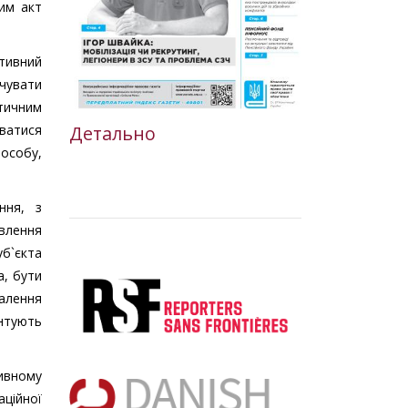
ним акт
ктивний
ечувати
ктичним
уватися
Детально
особу,
ння, з
овлення
уб`єкта
а, бути
валення
нтують
ивному
аційної