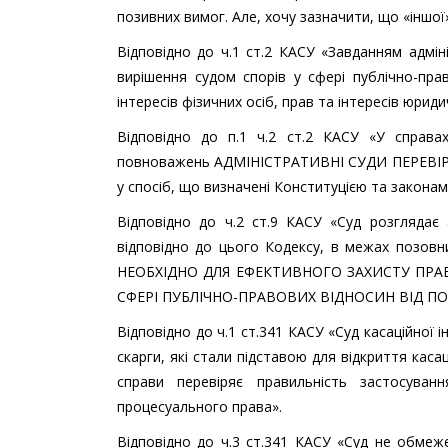
позивних вимог. Але, хочу зазначити, що «іншої
Відповідно до ч.1 ст.2 КАСУ «Завданням адмі
вирішення судом спорів у сфері публічно-
інтересів фізичних осіб, прав та інтересів юрид
Відповідно до п.1 ч.2 ст.2 КАСУ «У справах
повноважень АДМІНІСТРАТИВНІ СУДИ ПЕРЕВІРЯЮТ
у спосіб, що визначені Конституцією та законам
Відповідно до ч.2 ст.9 КАСУ «Суд розглядає
відповідно до цього Кодексу, в межах по
НЕОБХІДНО ДЛЯ ЕФЕКТИВНОГО ЗАХИСТУ ПРАВ
СФЕРІ ПУБЛІЧНО-ПРАВОВИХ ВІДНОСИН ВІД П
Відповідно до ч.1 ст.341 КАСУ «Суд касаційної 
скарги, які стали підставою для відкриття кас
справи перевіряє правильність застосуван
процесуального права».
Відповідно до ч.3 ст.341 КАСУ «Суд не обмеж