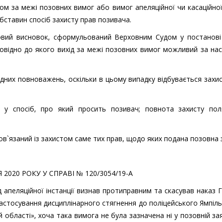
дом за межі позовних вимог або вимог апеляційної чи касаційної
бставин спосіб захисту прав позивача.
овий висновок, сформульований Верховним Судом у постанові 
повідно до якого вихід за межі позовних вимог можливий за на
адних повноважень, оскільки в цьому випадку відбувається захи
 у спосіб, про який просить позивач; повнота захисту пол
ов`язаний із захистом саме тих прав, щодо яких подана позовна 
2020 РОКУ У СПРАВІ № 120/3054/19-А
 апеляційної інстанції визнав протиправним та скасував наказ 
 застосування дисциплінарного стягнення до поліцейського Ямпіл
області», хоча така вимога не була зазначена ні у позовній заяв