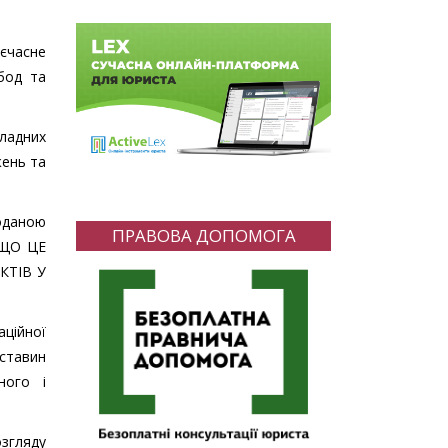
оєчасне
бод та
ладних
жень та
оданою
ПРАВОВА ДОПОМОГА
КЩО ЦЕ
КТІВ У
аційної
бставин
ного і
озгляду