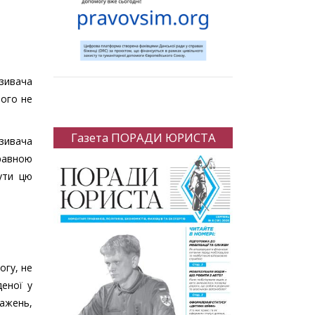
озивача
ього не
Газета ПОРАДИ ЮРИСТА
озивача
равною
ути цю
огу, не
деної у
важень,