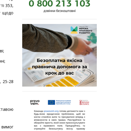
ті 353,
ку щодо
ві;
ні;
, 25-28
дставою
х вимог