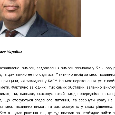
ист України
 незаявленої вимоги, задоволення вимоги позивача у більшому р
д і з цим важко не погодитись. Фактично вихід за межі позивни
 принципи, які закладені у КАСУ. На моє переконання, усі спроб
мети. Фактично за одних і тих самих обставин, залежно виклю
имог, чи, навпаки, скасовує такий вихід попередніми інстанц
а, що стосуються згаданого питання, та звернути увагу на 
а межі позивних вимог, та застосовує їх у своїх рішеннях. З
тобто я шукав рішення ВС, де суд вважав за необхідне вийти 