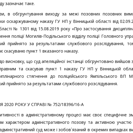
ду зазначає таке.
нови, в обгрунтування виходу за межі позовних позовних вимо
льки оскаржуваному наказу ГУ НП у Вінницькій області від 02.09
області № 1301 від 15.08.2019 року «Про застосування дисциплі
ення поліції Могилів-Подільського відділу поліції Головного упр
 який прийнято за результатами службового розслідування, т
є скасуваню пункт 1 вказаного наказу.
 до висновку, що суд апеляційної інстанції обгрунтовано вийшов 
равним та скасував пункт 1 наказу ГУ НП у Вінницькій облас
плінарного стягнення до поліцейського Ямпільського ВП Мо
який прийнято за результатами службового розслідування.
2020 РОКУ У СПРАВІ № 752/18396/16-А
итивності в адміністративному процесі має своє специфічне з
им характером адміністративного позову та активною участю 
 адміністративний суд може і зобов`язаний в окремих випадках в