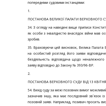
попередніми судовими інстанціями:
1.
ПОСТАНОВА ВЕЛИКОЇ ПАЛАТИ ВЕРХОВНОГО СУД
34. З огляду на наведені вище приписи Констит
як особи з інвалідністю внаслідок війни мав 
зробив.
35. Враховуючи цей висновок, Велика Палата 
на особистий розгляд його заяви відповід
бездіяльність відповідача щодо неналежного
заяву відповідно до Закону № 393/96-ВР.
2.
ПОСТАНОВА ВЕРХОВНОГО СУДУ ВІД 13 КВІТНЯ 2
54. Вихід суду за межі позовних вимог можливий
зазначив іншу, яка має послідовний зв`язок із
позовній заяві. Наприклад, позивач просить ви