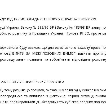
У ВІД 12 ЛИСТОПАДА 2019 РОКУ У СПРАВІ № 9901/21/19
уції України, Закону № 393/96-ВР і Закону № 183/98-ВР заяву п
особисто розглянути Президент України - Голова РНБО, проте ц
Верховного Суду вважає, що для ефективного захисту права п
ачем слід ВИЙТИ ЗА МЕЖІ ПОЗОВНИХ ВИМОГ, визнати протип
 розгляду заяви позивача та зобов`язати відповідача розглян
023 РОКУ У СПРАВІ № 757/30991/18-А
 у тому разі, якщо позивач, вказавши у заяві одну конкретну вим
 попередньою та випливає із фактичної спірної ситуації, викла
знати протиправними дії, бездіяльність суб`єкта владних повно