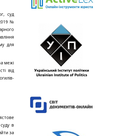
г, суд
.2019 №
нарного
авління
ому для
за межі
ті від
гилів-
містове
суду в
ийти за