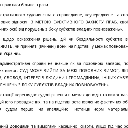
» практики більше в рази.
ністративного судочинства є справедливе, неупереджене та св
правових відносин З МЕТОЮ ЕФЕКТИВНОГО ЗАХИСТУ ПРАВ, сво
ичних осіб від порушень з боку суб’єктів владних повноважень».
 щодо оскарження рішень, дій чи бездіяльності суб’єктів в
Ь, чи прийняті (вчинені) вони: на підставі, у межах повнова
и України».
 адміністративні справи не інакше як за позовною заявою, п
зовних вимог. СУД МОЖЕ ВИЙТИ ЗА МЕЖІ ПОЗОВНИХ ВИМОГ, Я
, СВОБОД, ІНТЕРЕСІВ ЛЮДИНИ І ГРОМАДЯНИНА, ІНШИХ СУБ’Є
ОРУШЕНЬ З БОКУ СУБ’ЄКТІВ ВЛАДНИХ ПОВНОВАЖЕНЬ».
інстанції переглядає судові рішення в межах доводів та вимог кас
аційного провадження, та на підставі встановлених фактичних о
ня судом першої чи апеляційної інстанції норм матеріаль
ений доводами та вимогами касаційної скарги, якщо під час р