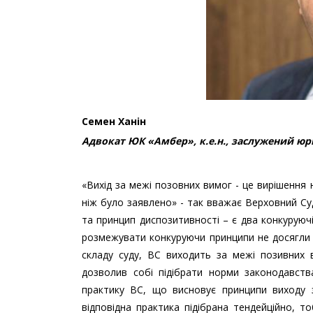
Семен Ханін
Адвокат ЮК «Амбер», к.е.н., заслужений юр
«Вихід за межі позовних вимог - це вирішення
ніж було заявлено» - так вважає Верховний Су
та принцип диспозитивності – є два конкуруючі
розмежувати конкуруючи принципи не досягли 
складу суду, ВС виходить за межі позивних в
дозволив собі підібрати норми законодавств
практику ВС, що висновує принципи виходу з
відповідна практика підібрана тендейційно, 