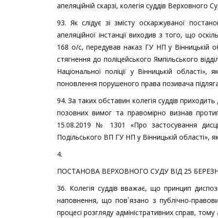
апеляційній скарзі, колегія суддів Верховного Су
93. Як слідує зі змісту оскаржуваної поста
апеляційної інстанції виходив з того, що оскі
168 о/с, передував наказ ГУ НП у Вінницькій 
стягнення до поліцейського Ямпільського відділ
Національної поліції у Вінницькій області»,
поновлення порушеного права позивача підляга
94. За таких обставин колегія суддів приходить
позовних вимог та правомірно визнав протип
15.08.2019 № 1301 «Про застосування дисци
Подільського ВП ГУ НП у Вінницькій області», 
4.
ПОСТАНОВА ВЕРХОВНОГО СУДУ ВІД 25 БЕРЕЗНЯ 
36. Колегія суддів вважає, що принцип диспоз
наповнення, що пов`язано з публічно-правов
процесі розгляду адміністративних справ, тому