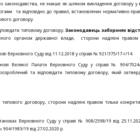
о законодавства, не інакше як шляхом викладення договору у 
могами та відповідно до правил, встановлених нормативно-пра
ового договору.
дповідати типовому договору.
Законодавець забороняє відс
еного органом державної влади, сторони наділені правом 
ві Верховного Суду від 11.12.2018 у справі № 921/375/17-г/14.
танові Великої Палати Верховного Суду у справі № 904/7024/
 розроблений та відповідати типовому договору, який затвер
у типового договору, сторони наділені правом тільки конкрет
ановах Верховного Суду у справі № 908/2598/19 від 25.11.202
№ 904/1983/19 від 27.02.2020 р.