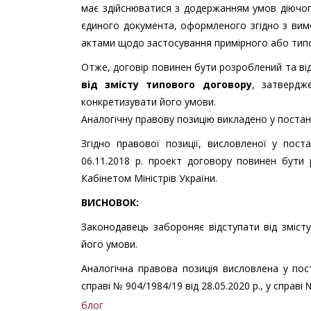
має здійснюватися з додержанням умов діючог
єдиного документа, оформленого згідно з ви
актами щодо застосування примірного або тип
Отже, договір повинен бути розроблений та ві
від змісту типового договору
, затвердж
конкретизувати його умови.
Аналогічну правову позицію викладено у постано
Згідно правової позиції, висловленої у пос
06.11.2018 р. проект договору повинен бути
Кабінетом Міністрів України.
ВИСНОВОК:
Законодавець забороняє відступати від зміст
його умови.
Аналогічна правова позиція висловлена у пост
справі № 904/1984/19 від 28.05.2020 р., у справі 
блог