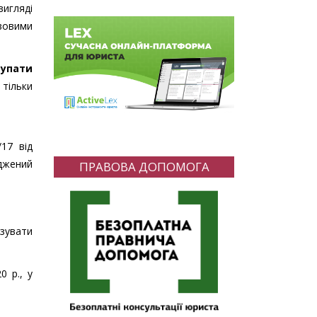
вигляді
вовими
тупати
тільки
17 від
джений
ПРАВОВА ДОПОМОГА
изувати
0 р., у