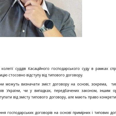
 колегії суддів Касаційного господарського суду в рамках сп
цію стосовно відступу від типового договору.
они можуть визначати зміст договору на основі, зокрема, ти
ів України, чи у випадках, передбачених законом, іншим о
тупати від змісту типового договору, але мають право конкрет
ння господарських договорів на основі примірних і типових до