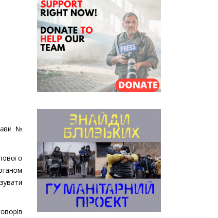
рави №
пового
рганом
изувати
говорів