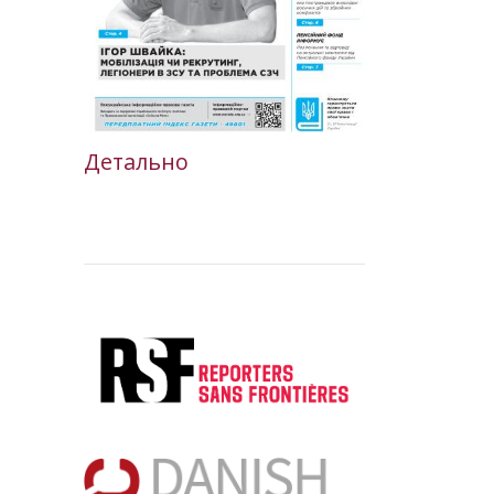
Детально