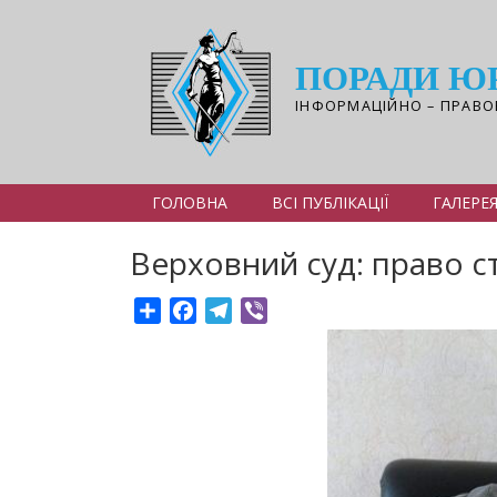
Перейти
до
основного
ПОРАДИ Ю
вмісту
ІНФОРМАЦІЙНО – ПРАВО
ГОЛОВНА
ВСІ ПУБЛІКАЦІЇ
ГАЛЕРЕ
Верховний суд: право ст
Share
Facebook
Telegram
Viber