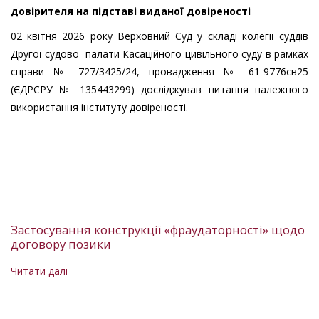
доктрині
довірителя на підставі виданої довіреності
права
02 квітня 2026 року Верховний Суд у складі колегії суддів
Другої судової палати Касаційного цивільного суду в рамках
справи № 727/3425/24, провадження № 61-9776св25
(ЄДРСРУ № 135443299) досліджував питання належного
використання інституту довіреності.
Застосування конструкції «фраудаторності» щодо
договору позики
Читати далі
про
Застосування
конструкції