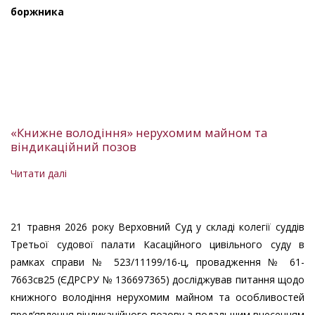
у
боржника
випадку
заміни
основного
боржника
«Книжне володіння» нерухомим майном та
віндикаційний позов
Читати далі
про
«Книжне
володіння»
нерухомим
21 травня 2026 року Верховний Суд у складі колегії суддів
майном
Третьої судової палати Касаційного цивільного суду в
та
рамках справи № 523/11199/16-ц, провадження № 61-
віндикаційний
7663св25 (ЄДРСРУ № 136697365) досліджував питання щодо
позов
книжного володіння нерухомим майном та особливостей
пред’явлення віндикаційного позову з подальшим внесенням