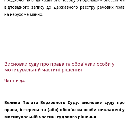
відповідного запису до Державного реєстру речових прав
на нерухоме майно.
Висновки суду про права та обов`язки особи у
мотивувальній частині рішення
Читати далі
про
Висновки
суду
про
Велика Палата Верховного Суду: висновки суду про
права
права, інтереси та (або) обов`язки особи викладені у
та
мотивувальній частині судового рішення
обов`язки