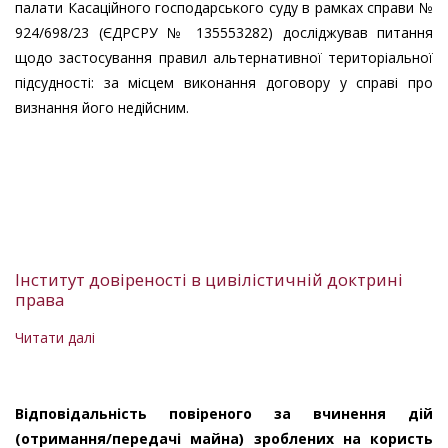
палати Касаційного господарського суду в рамках справи №
924/698/23 (ЄДРСРУ № 135553282) досліджував питання
щодо застосування правил альтернативної територіальної
підсудності: за місцем виконання договору у справі про
визнання його недійсним.
Інститут довіреності в цивілістичній доктрині
права
Читати далі
про
Інститут
довіреності
в
Відповідальність повіреного за вчинення дій
цивілістичній
(отримання/передачі майна) зроблених на користь