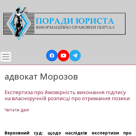
Перейти
до
основного
вмісту
адвокат Морозов
Експертиза про ймовірність виконання підпису
на власноручній розписці про отримання позики
Читати далі
про
Експертиза
про
ймовірність
Верховний суд: щодо наслідків експертизи про