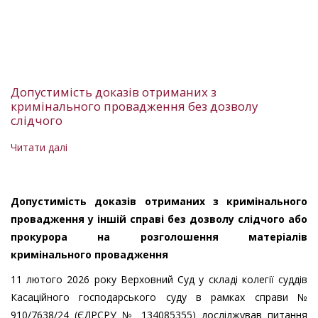
особи
у
мотивувальній
частині
рішення
Допустимість доказів отриманих з
кримінального провадження без дозволу
слідчого
Читати далі
про
Допустимість
доказів
отриманих
Допустимість доказів отриманих з кримінального
з
провадження у іншій справі без дозволу слідчого або
кримінального
прокурора на розголошення матеріалів
провадження
кримінального провадження
без
11 лютого 2026 року Верховний Суд у складі колегії суддів
дозволу
Касаційного господарського суду в рамках справи №
слідчого
910/7638/24 (ЄДРСРУ № 134085355) досліджував питання