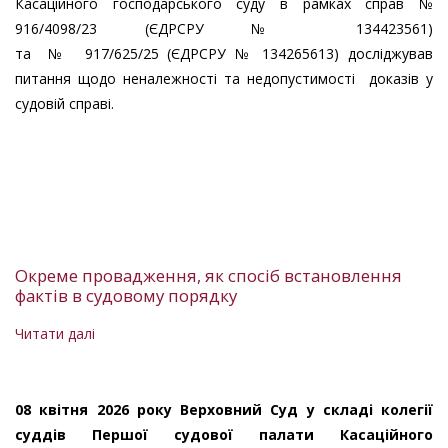
доказів
Касаційного господарського суду в рамках справ №
у
916/4098/23 (ЄДРСРУ № 134423561)
судовій
та № 917/625/25 (ЄДРСРУ № 134265613) досліджував
справі
питання щодо неналежності та недопустимості доказів у
судовій справі.
Окреме провадження, як спосіб встановлення
фактів в судовому порядку
Читати далі
про
Окреме
провадження,
як
08 квітня 2026 року Верховний Суд у складі колегії
спосіб
суддів Першої судової палати Касаційного