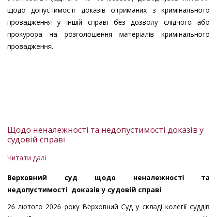
щодо допустимості доказів отриманих з кримінального
провадження у іншій справі без дозволу слідчого або
прокурора на розголошення матеріалів кримінального
провадження.
Щодо неналежності та недопустимості доказів у
судовій справі
Читати далі
про
Щодо
Верховний суд щодо неналежності та
неналежності
недопустимості доказів у судовій справі
та
недопустимості
26 лютого 2026 року Верховний Суд у складі колегії суддів