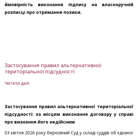
виконання
ймовірність виконання підпису на власноручній
підпису
розписці про отримання позики.
на
власноручній
розписці
про
отримання
позики
Застосування правил альтернативної
територіальної підсудності
Читати далі
про
Застосування
правил
альтернативної
Застосування правил альтернативної територіальної
територіальної
підсудності: за місцем виконання договору у справі
підсудності
про визнання його недійсним
03 квітня 2026 року Верховний Суд у складі суддів об`єднаної