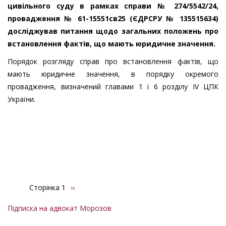
встановлення
цивільного суду в рамках справи № 274/5542/24,
фактів
провадження № 61-15551св25 (ЄДРСРУ № 135515634)
в
досліджував питання щодо загальних положень про
судовому
встановлення фактів, що мають юридичне значення.
порядку
Порядок розгляду справ про встановлення фактів, що
мають юридичне значення, в порядку окремого
провадження, визначений главами 1 і 6 розділу ІV ЦПК
України.
Сторінка 1
Наступна
››
Розбивка
сторінка
на
Підписка на адвокат Морозов
сторінки