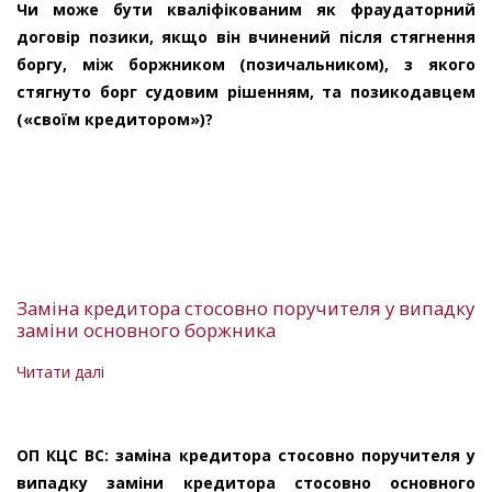
«фраудаторності»
Чи може бути кваліфікованим як фраудаторний
щодо
договір позики, якщо він вчинений після стягнення
договору
боргу, між боржником (позичальником), з якого
позики
стягнуто борг судовим рішенням, та позикодавцем
(«своїм кредитором»)?
Заміна кредитора стосовно поручителя у випадку
заміни основного боржника
Читати далі
про
Заміна
кредитора
стосовно
ОП КЦС ВС: заміна кредитора стосовно поручителя у
поручителя
випадку заміни кредитора стосовно основного