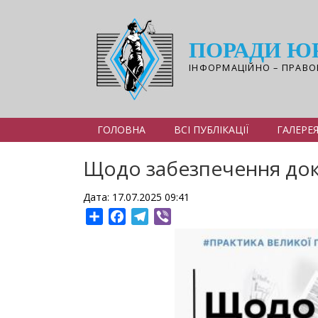
Перейти
до
основного
ПОРАДИ Ю
вмісту
ІНФОРМАЦІЙНО – ПРАВО
ГОЛОВНА
ВСІ ПУБЛІКАЦІЇ
ГАЛЕРЕ
Щодо забезпечення дока
Дата: 17.07.2025 09:41
Share
Facebook
Telegram
Viber