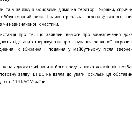
и та у зв`язку з бойовими діями на території України, сприч
є обґрунтований ризик і наявна реальна загроза фізичного зн
 чи невизначеної їх частини.
нстанції про те, що заявлені вимоги про забезпечення дока
дають підстави стверджувати про існування реальної загрози 
днення їх збирання і подання у майбутньому після зверне
ня на адвокатські запити його представника доказів він позб
озовну заяву, ВПВС не взяла до уваги, оскільки ця обставин
до ст. 114 КАС України.