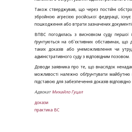
Також стверджував, що через постійні обстріл
збройною агресією російської федерації, існу
пошкодження або втрати зазначених документів
ВПВС погодилась з висновком суду першої і
ґрунтуються на об`єктивних обставинах, що 
таких доказів або унеможливлення чи утру
адміністративного суду з відповідним позовом.
Доводи заявника про те, що внаслідок ненадан
можливості належно обґрунтувати майбутню п
підставою для забезпечення доказів відповідно 
Адвокат
Михайло Гуцал
докази
практика ВС