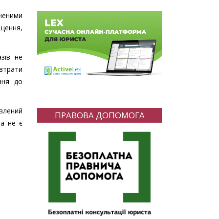
иненими
ищення,
зів не
втрати
ння до
авлений
ПРАВОВА ДОПОМОГА
а не є