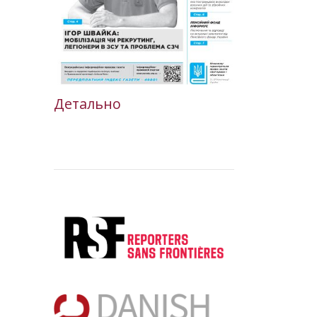
Детально