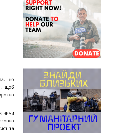
ла, що
о, щоб
воротно
кі ними
осовно
хист та