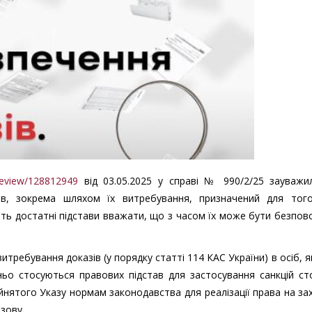
/Review/128812949
від 03.05.2025 у справі № 990/2/25 зауважи
зів, зокрема шляхом їх витребування, призначений для тог
ують достатні підстави вважати, що з часом їх може бути безпо
требування доказів (у порядку статті 114 КАС України) в осіб, я
ньо стосуються правових підстав для застосування санкцій ст
ийнятого Указу нормам законодавства для реалізації права на за
зову.