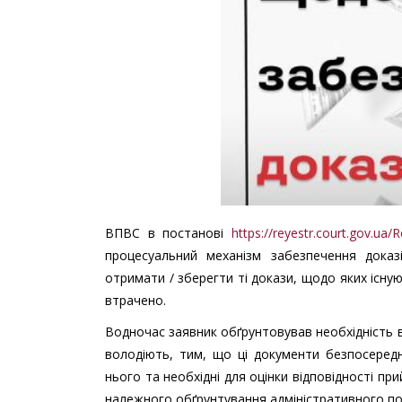
ВПВС в постанові
https://reyestr.court.gov.ua
процесуальний механізм забезпечення дока
отримати / зберегти ті докази, щодо яких існ
втрачено.
Водночас заявник обґрунтовував необхідність ви
володіють, тим, що ці документи безпосеред
нього та необхідні для оцінки відповідності пр
належного обґрунтування адміністративного по