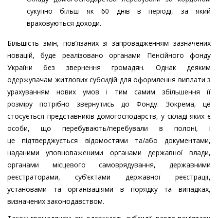
сукупно більш як 60 днів в періоді, за який
враховуються доходи.
Більшість змін, пов’язаних зі запровадженням зазначених
новацій, буде реалізовано органами Пенсійного фонду
України без звернення громадян. Однак деяким
одержувачам житлових субсидій для оформлення виплати з
урахуванням нових умов і тим самим збільшення її
розміру потрібно звернутись до Фонду. Зокрема, це
стосується представників домогосподарств, у складі яких є
особи, що перебувають/перебували в полоні, і
це підтверджується відомостями та/або документами,
наданими уповноваженими органами державної влади,
органами місцевого самоврядування, державними
реєстраторами, суб’єктами державної реєстрації,
установами та організаціями в порядку та випадках,
визначених законодавством.