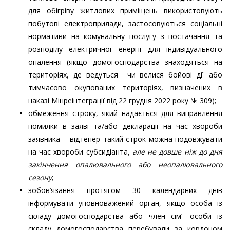
для обігріву житлових приміщень використовують
побутові електроприлади, застосовуються соціальні
нормативи на комунальну послугу з постачання та
розподілу електричної енергії для індивідуального
опалення (якщо домогосподарства знаходяться на
територіях, де ведуться чи велися бойові дії або
тимчасово окупованих територіях, визначених в
наказі Мінреінтеграції від 22 грудня 2022 року № 309);
обмеження строку, який надається для виправлення
помилки в заяві та/або декларації на час хвороби
заявника – відтепер такий строк можна подовжувати
на час хвороби субсидіанта,
але не довше ніж до дня
закінчення опалювального або неопалювального
сезону
;
зобов’язання протягом 30 календарних днів
інформувати уповноважений орган, якщо особа із
складу домогосподарства або член сім’ї особи із
складу домогосподарства перебували за кордоном