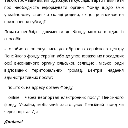
Також громадянам, які одержують субсидії, варто пам’ятати
про необхідність інформувати органи Фонду щодо змін
у майновому стані чи складі родини, якщо це впливає на
призначення субсидії.
Подати необхідні документи до Фонду можна в один із
способів:
– особисто, звернувшись до обраного сервісного центру
Пенсійного фонду України або до уповноважених посадових
осіб виконавчого органу сільської, селищної, міської ради
відповідних територіальних громад, центрів надання
адміністративних послуг;
– поштою, на адресу органу Фонду;
– online – через вебпортал електронних послуг Пенсійного
фонду України, мобільний застосунок Пенсійний фонд чи
через портал Дія.
Довідка!