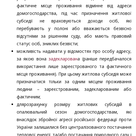
фактичне місце проживання відмінне від адреси
домогосподарства, під час призначення житлової
субсидії не враховуються доходи осіб, які
перебувають у полоні або вважаються безвісно
відсутніми за рішенням суду, або мають правовий
статус осіб, зниклих безвісти;
можливість надавати у відомостях про особу адресу,
за якою вона
задекларован
а (раніше передбачалося
використання лише зареєстрованого та фактичного
місця проживання). При цьому житлова субсидія може
призначатися тільки за одним місцем проживання
людини – зареєстрованим, задекларованим або
фактичним;
длярозрахунку розміру житлових субсидій в
опалювальний сезон домогосподарствам, які
внаслідок збройної агресії російської федерації проти
України залишилися без централізованого постачання
теплової енергії та/або постачання природного газу і