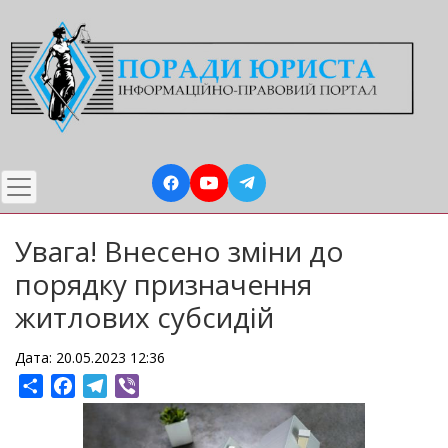
Перейти
до
основного
вмісту
Увага! Внесено зміни до
порядку призначення
житлових субсидій
Дата: 20.05.2023 12:36
Share
Facebook
Telegram
Viber