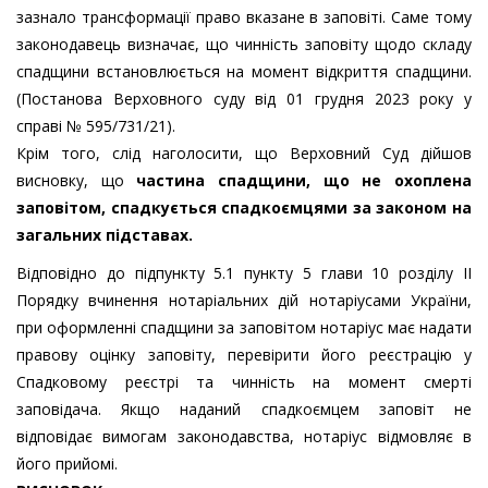
зазнало трансформації право вказане в заповіті. Саме тому
законодавець визначає, що чинність заповіту щодо складу
спадщини встановлюється на момент відкриття спадщини.
(Постанова Верховного суду від 01 грудня 2023 року у
справі № 595/731/21).
Крім того, слід наголосити, що Верховний Суд дійшов
висновку, що
частина спадщини, що не охоплена
заповітом, спадкується спадкоємцями за законом на
загальних підставах.
Відповідно до підпункту 5.1 пункту 5 глави 10 розділу II
Порядку вчинення нотаріальних дій нотаріусами України,
при оформленні спадщини за заповітом нотаріус має надати
правову оцінку заповіту, перевірити його реєстрацію у
Спадковому реєстрі та чинність на момент смерті
заповідача. Якщо наданий спадкоємцем заповіт не
відповідає вимогам законодавства, нотаріус відмовляє в
його прийомі.