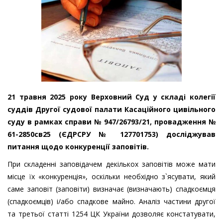
21 травня 2025 року Верховний Суд у складі колегії
суддів Другої судової палати Касаційного цивільного
суду в рамках справи № 947/26793/21, провадження №
61-2850св25 (ЄДРСРУ № 127701753) досліджував
питання щодо конкуренції заповітів.
При складенні заповідачем декількох заповітів може мати
місце їх «конкуренція», оскільки необхідно з`ясувати, який
саме заповіт (заповіти) визначає (визначають) спадкоємця
(спадкоємців) і/або спадкове майно. Аналіз частини другої
та третьої статті 1254 ЦК України дозволяє констатувати,