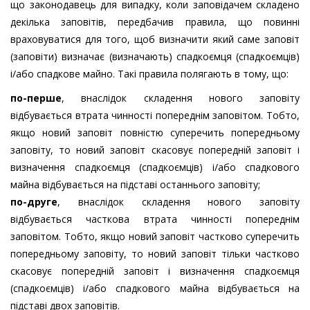
що законодавець для випадку, коли заповідачем складено
декілька заповітів, передбачив правила, що повинні
враховуватися для того, щоб визначити який саме заповіт
(заповіти) визначає (визначають) спадкоємця (спадкоємців)
і/або спадкове майно. Такі правила полягають в тому, що:
по-перше
, внаслідок складення нового заповіту
відбувається втрата чинності попереднім заповітом. Тобто,
якщо новий заповіт повністю суперечить попередньому
заповіту, то новий заповіт скасовує попередній заповіт і
визначення спадкоємця (спадкоємців) і/або спадкового
майна відбувається на підставі останнього заповіту;
по-друге
, внаслідок складення нового заповіту
відбувається часткова втрата чинності попереднім
заповітом. Тобто, якщо новий заповіт частково суперечить
попередньому заповіту, то новий заповіт тільки частково
скасовує попередній заповіт і визначення спадкоємця
(спадкоємців) і/або спадкового майна відбувається на
підставі двох заповітів.