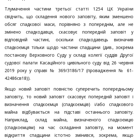
Тлумачення частини третьої статті 1254 ЦК України
свідчить, що складення нового заповіту, яким зменшено
обсяг спадкової маси, порівняно з попереднім, але не
змінено спадкодавця, скасовує попередній заповіт у
відповідній частині, оскільки спадкодавець визначив
спадкоємця тільки щодо частини спадщини (див., зокрема
постанову Верховного Суду у складі колегії суддів Другої
судової палати Касаційного цивільного суду від 26 червня
2019 року у справі № 369/3186/17 (провадження № 61-
42486св18)).
Якщо новий заповіт повністю суперечить попередньому
заповіту, то новий заповіт скасовує попередній заповіт і
визначення спадкоємця (спадкоємців) і/або спадкового
майна відбувається на підставі останнього заповіту.
Наприклад, склад майна, визначеного спадкоємцю
(спадкоємцям) на час складання заповіту, на момент
відкриття спадщини істотно змінився, зокрема, якщо