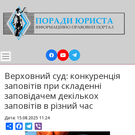
Перейти
до
основного
вмісту
Верховний суд: конкуренція
заповітів при складенні
заповідачем декількох
заповітів в різний час
Дата: 15.08.2025 11:24
Share
Facebook
Telegram
Viber