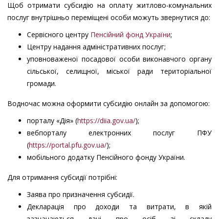
Щоб отримати субсидію на оплату житлово-комунальних
послуг внутрішньо переміщені особи можуть звернутися до:
Сервісного центру
Пенсійний фонд України
;
Центру надання адміністративних послуг;
уповноваженої посадової особи виконавчого органу
сільської, селищної, міської ради територіальної
громади.
Водночас можна оформити субсидію онлайн за допомогою:
порталу «Дія» (
https://diia.gov.ua/
);
вебпорталу електронних послуг ПФУ
(
https://portal.pfu.gov.ua/
);
мобільного додатку Пенсійного фонду України.
Для отримання субсидії потрібні:
Заява про призначення субсидії.
Декларація про доходи та витрати, в якій
зазначаються дані про осіб зі складу