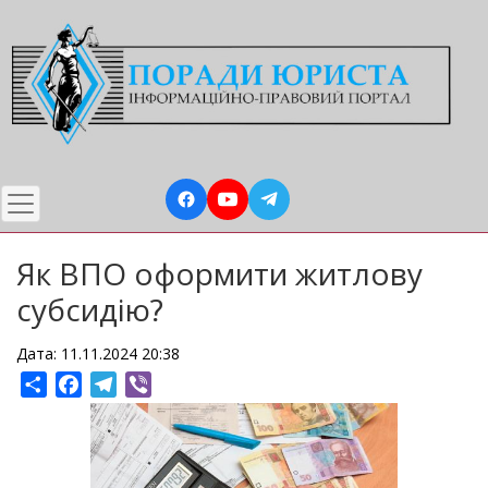
Перейти
до
основного
вмісту
Як ВПО оформити житлову
субсидію?
Дата: 11.11.2024 20:38
Share
Facebook
Telegram
Viber