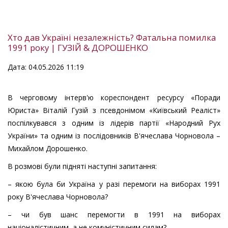
Хто дав Україні незалежність? Фатальна помилка
1991 року | ГУЗІЙ & ДОРОШЕНКО
Дата: 04.05.2026 11:19
В черговому інтерв'ю кореспондент ресурсу «Поради
Юриста» Віталій Гузій з псевдонімом «Київський Реаліст»
поспілкувався з одним із лідерів партії «Народний Рух
України» та одним із послідовників В'ячеслава Чорновола –
Михайлом Дорошенко.
В розмові були підняті наступні запитання:
– якою була би Україна у разі перемоги на виборах 1991
року В'ячеслава Чорновола?
– чи був шанс перемогти в 1991 на виборах
націоналістичним, а не комуністичним силам?