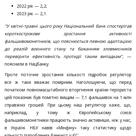
2022 рік — 2,2;
2023 рік — 2,1.
"У квітні-травні цього року Національний банк спостерігав
короткострокове зростання активності
фальшивомонетників, що пояснюється певною адаптацією
до реалій воєнного стану та бажанням зловмисників
перевірити ефективність протидії таким випадкам",
—
пояснили в Нацбанку.
Проте поточне зростання кількості підробок регулятор
все ж таки вважає помірним. Наголошуючи, що перед
початком повномасштабного вторгнення країни-терориста
цей показник був помітно вищим — 7,1 фальшивок на 1 млн
справжніх грошей. При цьому наш регулятор каже, що,
наприклад, у тому ж Європейському союзі
фальшивомонетники працюють значно активніше, ніж у нас,
в Україні. НБУ навів «Мінфіну» таку статистику щодо
кількості підроблених банкнот у ЄС: