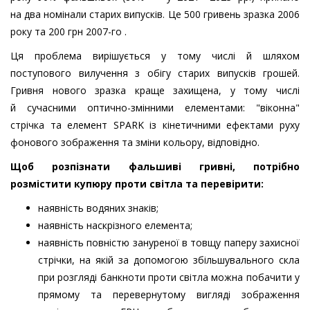
на два номінали старих випусків. Це 500 гривень зразка 2006
року та 200 грн 2007-го .
Ця проблема вирішується у тому числі й шляхом
поступового вилучення з обігу старих випусків грошей.
Гривня нового зразка краще захищена, у тому числі
й сучасними оптично-змінними елементами: "віконна"
стрічка та елемент SPARK із кінетичними ефектами руху
фонового зображення та зміни кольору, відповідно.
Щоб розпізнати фальшиві гривні, потрібно
розмістити купюру проти світла та перевірити:
наявність водяних знаків;
наявність наскрізного елемента;
наявність повністю зануреної в товщу паперу захисної
стрічки, на якій за допомогою збільшувального скла
при розгляді банкноти проти світла можна побачити у
прямому та перевернутому вигляді зображення