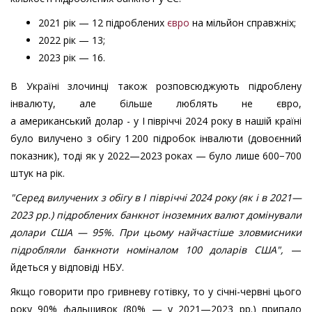
2021 рік — 12 підроблених
євро
на мільйон справжніх;
2022 рік — 13;
2023 рік — 16.
В Україні злочинці також розповсюджують підроблену
інвалюту, але більше люблять не євро,
а американський долар - у І півріччі 2024 року в нашій країні
було вилучено з обігу 1 200 підробок інвалюти (довоєнний
показник), тоді як у 2022—2023 роках — було лише 600−700
штук на рік.
"Серед вилучених з обігу в I півріччі 2024 року (як і в 2021—
2023 рр.) підроблених банкнот іноземних валют домінували
долари США — 95%. При цьому найчастіше зловмисники
підробляли банкноти номіналом 100 доларів США",
—
йдеться у відповіді НБУ.​​
Якщо говорити про гривневу готівку, то у січні-червні цього
року 90% фальшивок (80% — у 2021—2023 рр.) припало