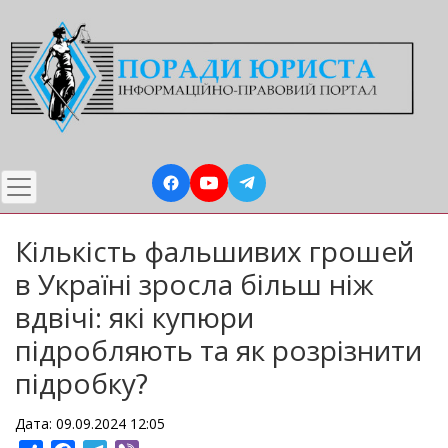
Перейти
до
основного
вмісту
Кількість фальшивих грошей
в Україні зросла більш ніж
вдвічі: які купюри
підробляють та як розрізнити
підробку?
Дата: 09.09.2024 12:05