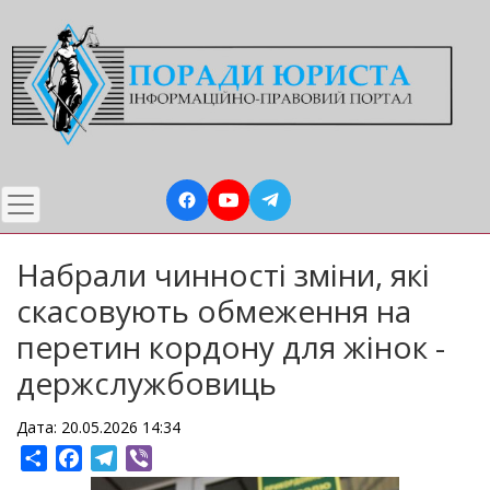
Перейти
до
основного
вмісту
Набрали чинності зміни, які
скасовують обмеження на
перетин кордону для жінок -
держслужбовиць
Дата: 20.05.2026 14:34
Share
Facebook
Telegram
Viber