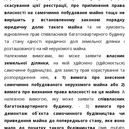
скасування цієї реєстрації, про припинення права
власності на самочинно побудоване майно тощо не
вирішить у встановленому законом порядку
юридичну долю такого майна
та не зумовить
відновлення прав співвласників багатоквартирного будинку
та стану єдності юридичної долі земельної ділянки і
розташованого на ній нерухомого майна.
Належними вимогами, які може заявити
власник
земельної ділянки
, на якій здійснено (здійснюється)
самочинне будівництво, для захисту прав користування та
розпорядження нею,
є 1) вимога про знесення
самочинно побудованого нерухомого майна або 2)
вимога про визнання права власності на це майно
. А
належною вимогою, яку може заявити
співвласник
багатоквартирного будинку
, - 3)
вимога про
демонтаж об`єкта самочинного будівництва чи
приведення майна до попереднього стану, яке воно
мало до початку такого будівництва
(див. mutatis