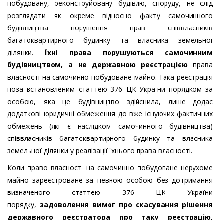
побудовану, реконструйовану будівлю, споруду, не слід
розглядати як окреме відносно факту самочинного
будівництва порушення прав співвласників
багатоквартирного будинку та власника земельної
ділянки.
Їхні права порушуються самочинним
будівництвом, а не державною реєстрацією
права
власності на самочинно побудоване майно. Така реєстрація
поза встановленим статтею 376 ЦК України порядком за
особою, яка це будівництво здійснила, лише додає
додаткові юридичні обмеження до вже існуючих фактичних
обмежень (які є наслідком самочинного будівництва)
співвласників багатоквартирного будинку та власника
земельної ділянки у реалізації їхнього права власності.
Коли право власності на самочинно побудоване нерухоме
майно зареєстроване за певною особою без дотримання
визначеного статтею 376 ЦК України
порядку,
задоволення вимог про скасування рішення
державного реєстратора про таку реєстрацію,