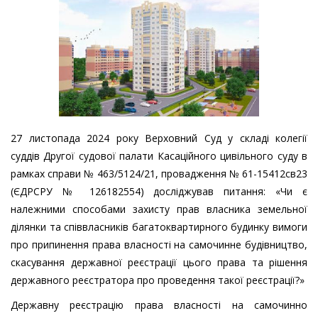
27 листопада 2024 року Верховний Суд у складі колегії
суддів Другої судової палати Касаційного цивільного суду в
рамках справи № 463/5124/21, провадження № 61-15412св23
(ЄДРСРУ № 126182554) досліджував питання: «Чи є
належними способами захисту прав власника земельної
ділянки та співвласників багатоквартирного будинку вимоги
про припинення права власності на самочинне будівництво,
скасування державної реєстрації цього права та рішення
державного реєстратора про проведення такої реєстрації?»
Державну реєстрацію права власності на самочинно