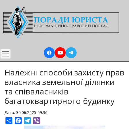
Перейти
до
основного
вмісту
Належні способи захисту прав
власника земельної ділянки
та співвласників
багатоквартирного будинку
Дата: 30.06.2025 09:36
Share
Facebook
Telegram
Viber