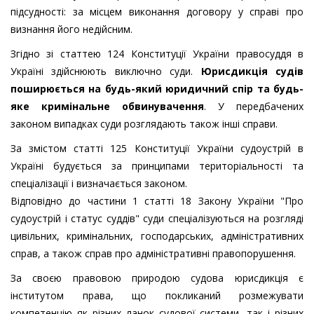
підсудності: за місцем виконання договору у справі про
визнання його недійсним.
Згідно зі статтею 124 Конституції України правосуддя в
Україні здійснюють виключно суди.
Юрисдикція судів
поширюється на будь-який юридичний спір та будь-
яке кримінальне обвинувачення
. У передбачених
законом випадках суди розглядають також інші справи.
За змістом статті 125 Конституції України судоустрій в
Україні будується за принципами територіальності та
спеціалізації і визначається законом.
Відповідно до частини 1 статті 18 Закону України "Про
судоустрій і статус суддів" суди спеціалізуються на розгляді
цивільних, кримінальних, господарських, адміністративних
справ, а також справ про адміністративні правопорушення.
За своєю правовою природою судова юрисдикція є
інститутом права, що покликаний розмежувати
компетенцію як різних ланок судової системи, так і різних