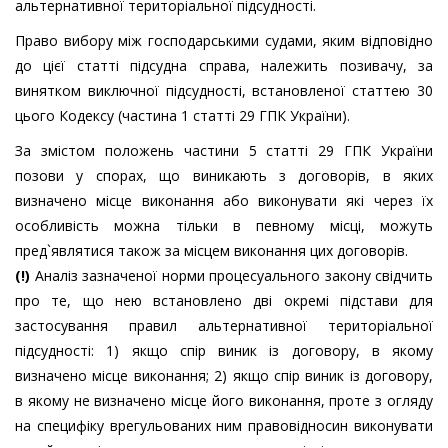
альтернативної територіальної підсудності.
Право вибору між господарськими судами, яким відповідно
до цієї статті підсудна справа, належить позивачу, за
винятком виключної підсудності, встановленої статтею 30
цього Кодексу (частина 1 статті 29 ГПК України).
За змістом положень частини 5 статті 29 ГПК України
позови у спорах, що виникають з договорів, в яких
визначено місце виконання або виконувати які через їх
особливість можна тільки в певному місці, можуть
пред`являтися також за місцем виконання цих договорів.
(!)
Аналіз зазначеної норми процесуального закону свідчить
про те, що нею встановлено дві окремі підстави для
застосування правил альтернативної територіальної
підсудності: 1) якщо спір виник із договору, в якому
визначено місце виконання; 2) якщо спір виник із договору,
в якому не визначено місце його виконання, проте з огляду
на специфіку врегульованих ним правовідносин виконувати