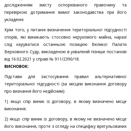
дослідженням змісту оспорюваного правочину та
перевіркою дотримання вимог законодавства при його
укладенні.
Крім того, у питанні визначення територіальної підсудності
спорів, які виникають стосовно нерухомого майна, наразі
слід керуватися останньою позицією Великої Палати
Верховного Суду, викладеною в ухваленій пізніше постанові
від 16.02.2021 у справі № 911/2390/18.
ВИСНОВОК:
Підстави для застосування правил альтернативної
територіальної підсудності (за місцем виконання договору
про визнання його недійсним):
1) якщо спір виник із договору, в якому визначено місце
виконання;
2) якщо спір виник із договору, в якому не визначено місце
його виконання, проте з огляду на специфіку врегульованих