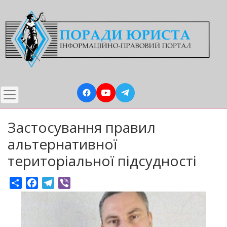
Перейти
до
основного
вмісту
Застосування правил
альтернативної
територіальної підсудності
Share
Facebook
Telegram
Viber