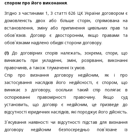
спором про його виконання
.
Згідно з частинами 1, 3 статті 626 ЦК України договором є
домовленість двох або більше сторін, спрямована на
встановлення, зміну або припинення цивільних прав та
обов`язків. Договір є двостороннім, якщо правами та
обов`язками наділено обидві сторони договору.
(!)
До договірних спорів належать, зокрема, спори, що
виникають при укладенні, зміні, розірванні, виконанні
правочинів, а також тлумаченні їх умов.
Спір про визнання договору недійсним, як і про
застосування наслідків його недійсності, є спором, що
виникає з договору, оскільки такий спір полягає в
оспорюванні правомірності правочину. Якщо суд
установить, що договір є недійсним, це призведе до
відсутності юридичних наслідків, які породжує його дійсність.
З`ясування наявності чи відсутності підстав для визнання
договору недійсним безпосередньо пов`язане із