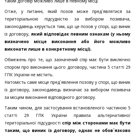
такий договір можливо лише в певному місці.
Отже, у питанні, який позов може пред`являтися за
територіальною підсудністю за вибором позивача,
законодавець керується тим, що це позов у спорі, що виник
із договору,
який відповідає певним ознакам (у ньому
визначено місце виконання або його можливо
виконати лише в конкретному місці).
Обмежень про те, що зазначений спір має бути виключно
спором про виконання цього договору, частина 5 статті 29
ГПК України не містить.
Натомість саме місце пред`явлення позову у спорі, що виник
із договору, законодавець визначає за вибором позивача
за місцем виконання відповідного договору.
Таким чином, для застосування встановленого частиною 5
статті 29 ГПК України правила альтернативної
територіальної підсудності
спір між сторонами має бути
таким, що виник із договору, однак не обов`язково