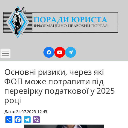
Перейти
до
основного
вмісту
Основні ризики, через які
ФОП може потрапити під
перевірку податкової у 2025
році
Дата: 24.07.2025 12:45
Share
Facebook
Telegram
Viber