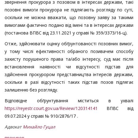
звернення прокурора з позовом в інтересах держави, такі
позовні вимоги прокурора не підлягають розгляду по суті,
оскільки не можна вважати, що позовну заяву за такими
вимогами фактично подано від імені та в інтересах держави
(постанова ВПВС від 23.11.2021 у справі № 359/3373/16-ц).
Отже, здійснювати оцінку обґрунтованості позовних вимог,
у тому числі ефективності обраного позивачем способу
захисту порушеного права та/або інтересу, суд має після
встановлення наявності чи відсутності підстав для
здійснення прокурором представництва інтересів держави,
оскільки в разі відсутності таких підстав позов підлягає
залишенню без розгляду.
Відповідне обґрунтування міститься в ухвалі
https://reyestr.court.gov.ua/Review/120314141
ВПВС від
09.07.2024 у справі № 910/2876/17 .
Адвокат
Михайло Гуцал
прокурор