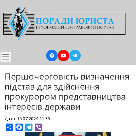
Перейти
до
основного
вмісту
Першочерговість визначення
підстав для здійснення
прокурором представництва
інтересів держави
Дата: 16.07.2024 11:35
Share
Facebook
Telegram
Viber