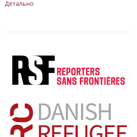
Детально