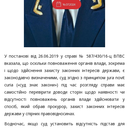
У постанові від 26.06.2019 у справі № 587/430/16-ц ВПВС
вказала, що оскільки повноваження органів влади, зокрема
і щодо здійснення захисту законних інтересів держави, є
законодавчо визначеними, суд згідно з принципом jura novit
curia («суд знає закони») під час розгляду справи має
самостійно перевірити доводи сторін щодо наявності чи
відсутності повноважень органів влади здійснювати у
спосіб, який обрав прокурор, захист законних інтересів
держави у спірних правовідносинах.
Водночас, якщо суд установить відсутність підстав для