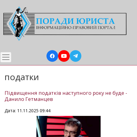
Перейти
до
основного
вмісту
податки
Підвищення податків наступного року не буде -
Данило Гетманцев
Дата: 11.11.2025 09:44