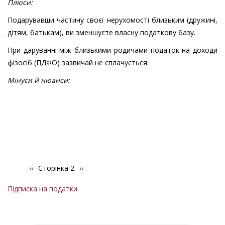
Плюси:
Подарувавши частину своєї нерухомості близьким (дружині,
дітям, батькам), ви зменшуєте власну податкову базу.
При даруванні між близькими родичами податок на доходи
фізосіб (ПДФО) зазвичай не сплачується.
Мінуси й нюанси:
Попередня
‹‹
Сторінка 2
Наступна
››
Розбивка
сторінка
сторінка
на
Підписка на податки
сторінки