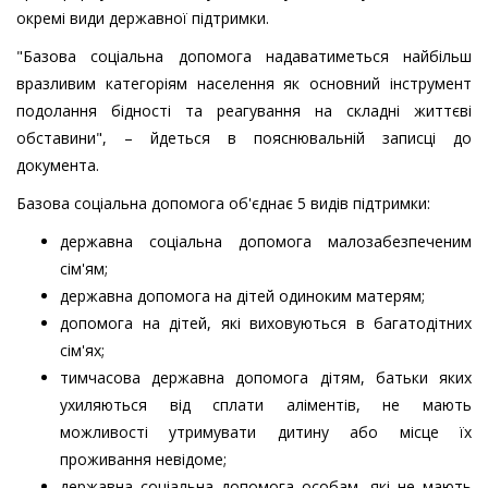
окремі види державної підтримки.
"Базова соціальна допомога надаватиметься найбільш
вразливим категоріям населення як основний інструмент
подолання бідності та реагування на складні життєві
обставини", – йдеться в пояснювальній записці до
документа.
Базова соціальна допомога об'єднає 5 видів підтримки:
державна соціальна допомога малозабезпеченим
сім'ям;
державна допомога на дітей одиноким матерям;
допомога на дітей, які виховуються в багатодітних
сім'ях;
тимчасова державна допомога дітям, батьки яких
ухиляються від сплати аліментів, не мають
можливості утримувати дитину або місце їх
проживання невідоме;
державна соціальна допомога особам, які не мають