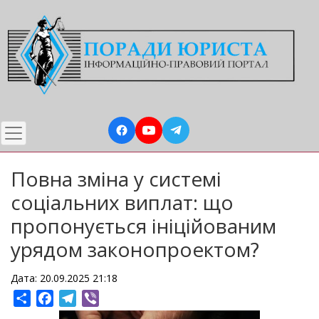
Перейти
до
основного
вмісту
Повна зміна у системі
соціальних виплат: що
пропонується ініційованим
урядом законопроектом?
Дата: 20.09.2025 21:18
Share
Facebook
Telegram
Viber