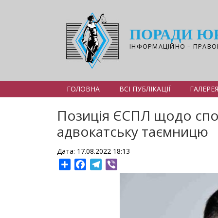
Перейти
до
основного
ПОРАДИ Ю
вмісту
ІНФОРМАЦІЙНО – ПРАВО
ГОЛОВНА
ВСІ ПУБЛІКАЦІЇ
ГАЛЕРЕ
Позиція ЄСПЛ щодо спос
адвокатську таємницю
Дата: 17.08.2022 18:13
Share
Facebook
Telegram
Viber