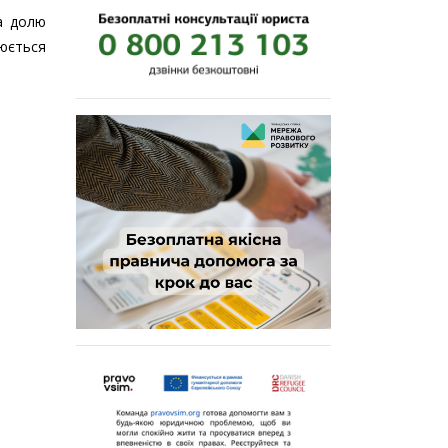
а долю
рюється