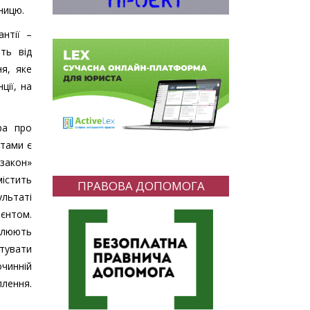
ницю.
нтії –
ть від
я, яке
ції, на
ра про
атами є
«закон»
містить
ПРАВОВА ДОПОМОГА
льтаті
єнтом.
плюють
отувати
чинній
плення.