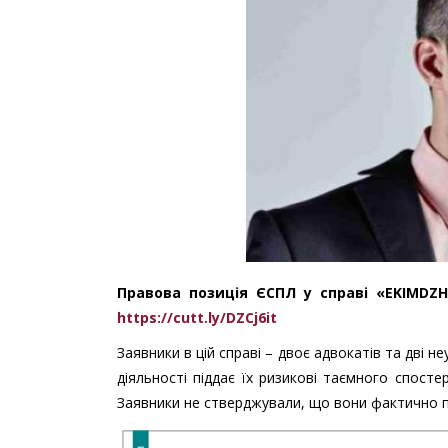
Правова позиція ЄСПЛ у справі «EKIMDZHI
https://cutt.ly/DZCj6it
Заявники в цій справі – двоє адвокатів та дві не
діяльності піддає їх ризикові таємного спосте
Заявники не стверджували, що вони фактично 