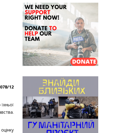
078/12
 їхньої
авства.
цінку