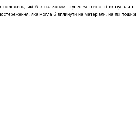
их положень, які б з належним ступенем точності вказували н
спостереження, яка могла б вплинути на матеріали, на які поши