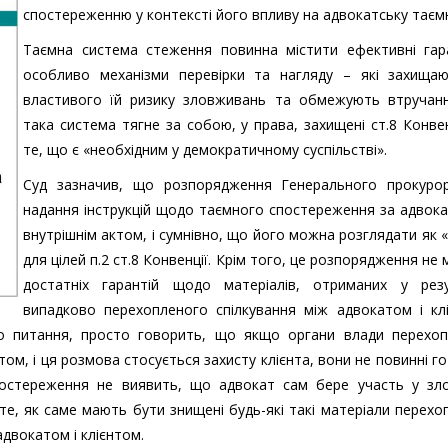
спостереженню у контексті його впливу на адвокатську таєм
Таємна система стеження повинна містити ефективні гара
особливо механізми перевірки та нагляду – які захищаю
властивого їй ризику зловживань та обмежують втручанн
така система тягне за собою, у права, захищені ст.8 Конвен
те, що є «необхідним у демократичному суспільстві».
Суд зазначив, що розпорядження Генерального прокуро
надання інструкцій щодо таємного спостереження за адвок
внутрішнім актом, і сумнівно, що його можна розглядати як 
для цілей п.2 ст.8 Конвенції. Крім того, це розпорядження не 
достатніх гарантій щодо матеріалів, отриманих у резу
випадково перехопленого спілкування між адвокатом і клі
го питання, просто говорить, що якщо органи влади перехо
ом, і ця розмова стосується захисту клієнта, вони не повинні г
постереження не виявить, що адвокат сам бере участь у зло
те, як саме мають бути знищені будь-які такі матеріали перехо
адвокатом і клієнтом.