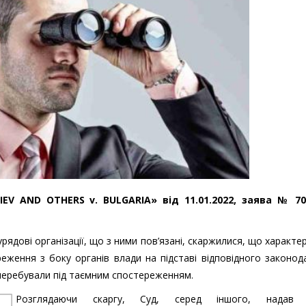
EV AND OTHERS v. BULGARIA» від 11.01.2022, заява № 70
урядові організації, що з ними пов’язані, скаржилися, що характер
реження з боку органів влади на підставі відповідного законод
перебували під таємним спостереженням.
Розглядаючи скаргу, Суд, серед іншого, надав о